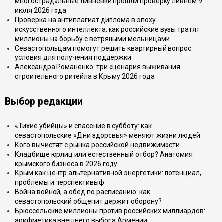
многострадальные ливнёвки прошли проверку ливнем 9
июля 2026 года
Проверка на антиплагиат диплома в эпоху
искусственного интеллекта: как российские вузы тратят
миллионы на борьбу с ветряными мельницами
Севастопольцам помогут решить квартирный вопрос:
условия для получения поддержки
Александра Романенко: три сценария выживания
строительного ритейла в Крыму 2026 года
Выбор редакции
«Тихие убийцы» и спасение в субботу: как
севастопольские «Дни здоровья» меняют жизни людей
Кого вычистят с рынка российской недвижимости
Кладбище юрлиц или естественный отбор? Анатомия
крымского бизнеса в 2026 году
Крым как центр альтернативной энергетики: потенциал,
проблемы и перспективыф
Война войной, а обед по расписанию: как
севастопольский общепит держит оборону?
Брюссельские миллионы против российских миллиардов:
арифметика внешнего выбора Армении