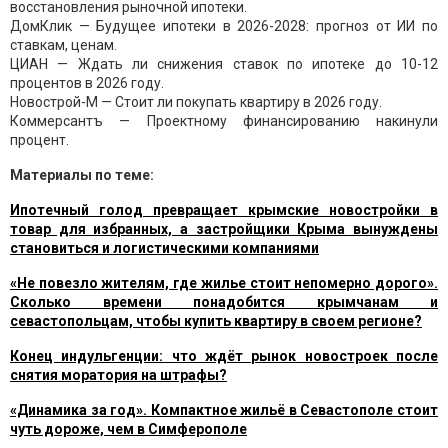
восстановления рыночной ипотеки.
ДомКлик — Будущее ипотеки в 2026-2028: прогноз от ИИ по
ставкам, ценам.
ЦИАН — Ждать ли снижения ставок по ипотеке до 10-12
процентов в 2026 году.
Новострой-М — Стоит ли покупать квартиру в 2026 году.
Коммерсантъ — Проектному финансированию накинули
процент.
Материалы по теме:
Ипотечный голод превращает крымские новостройки в
товар для избранных, а застройщики Крыма вынуждены
становиться и логистическими компаниями
«Не повезло жителям, где жилье стоит непомерно дорого».
Сколько времени понадобится крымчанам и
севастопольцам, чтобы купить квартиру в своем регионе?
Конец индульгенции: что ждёт рынок новостроек после
снятия моратория на штрафы?
«Динамика за год». Компактное жильё в Севастополе стоит
чуть дороже, чем в Симферополе