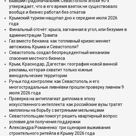
Бывший градоначальник Севастополя эпохи 90-х
утверждает, что в его время взяток не существовало
вообще и бизнес работал без откатов
Крымский туризм нащупал дно к середине июля 2026
года
Финальный отсчёт: крыса, загнанная в угол, или безумие в
администрации Трампа
Газ вместо бензина: как топливный кризис меняет
автожизнь Крыма и Севастополя?
Севастополь создал беспрецедентный механизм
спасения местного бизнеса
Крым, Краснодар, Дагестан: география новой винной
рекламы, которая охватит только южные
винодельческие территории
Ручьи под контролем: как Севастополь и его
многострадальные ливнёвки прошли проверку ливнем 9
июля 2026 года
Проверка на антиплагиат диплома в эпоху
искусственного интеллекта: как российские вузы тратят
миллионы на борьбу с ветряными мельницами
Севастопольцам помогут решить квартирный вопрос:
условия для получения поддержки
Александра Романенко: три сценария выживания
строительного ритейла в Крыму 2026 года