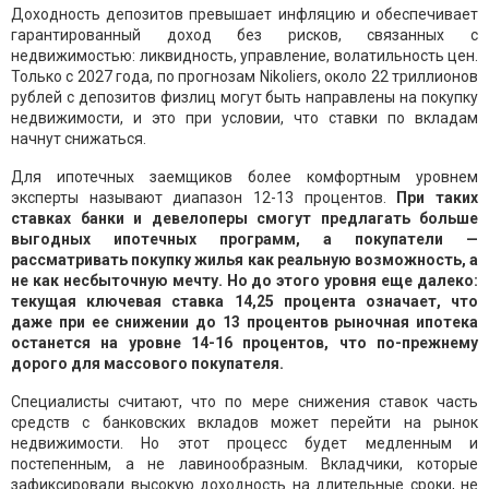
Доходность депозитов превышает инфляцию и обеспечивает
гарантированный доход без рисков, связанных с
недвижимостью: ликвидность, управление, волатильность цен.
Только с 2027 года, по прогнозам Nikoliers, около 22 триллионов
рублей с депозитов физлиц могут быть направлены на покупку
недвижимости, и это при условии, что ставки по вкладам
начнут снижаться.
Для ипотечных заемщиков более комфортным уровнем
эксперты называют диапазон 12-13 процентов.
При таких
ставках банки и девелоперы смогут предлагать больше
выгодных ипотечных программ, а покупатели —
рассматривать покупку жилья как реальную возможность, а
не как несбыточную мечту. Но до этого уровня еще далеко:
текущая ключевая ставка 14,25 процента означает, что
даже при ее снижении до 13 процентов рыночная ипотека
останется на уровне 14-16 процентов, что по-прежнему
дорого для массового покупателя.
Специалисты считают, что по мере снижения ставок часть
средств с банковских вкладов может перейти на рынок
недвижимости. Но этот процесс будет медленным и
постепенным, а не лавинообразным. Вкладчики, которые
зафиксировали высокую доходность на длительные сроки, не