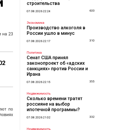
й
строительства
633
07.08.2026 22:24
Экономика
Производство алкоголя в
России ушло в минус
 на 23
310
07.08.2026 22:17
Политика
Сенат США принял
02
законопроект об «адских
санкциях» против России и
Ирана
355
07.08.2026 22:15
Недвижимость
Сколько времени тратят
россияне на выбор
лют по
ипотечной программы?
ловиях
332
07.08.2026 21:02
Недвижимость