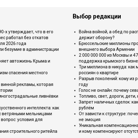
Выбор редакции
-х утверждает, что в его
Война войной, а обед по ра
ес работал без откатов
держит оборону?
ля 2026 года
Брюссельские миллионы про
или безумие в администрации
внешнего выбора Армении
2 000 000 000 из Москвы и 4
еняет автожизнь Крыма и
поддержка крымского бизне
Три миллиона в никуда: как
изм спасения местного
россиян о квартире
Разрыв поколений: кому из р
 винной рекламы, которая
году
итории
Голос не онлайн: почему се
 многострадальные ливнёвки
Топливо, свет, дороги, дети
Запрет наличных сделок: как
усственного интеллекта: как
рублём
 с ветряными мельницами
От зависти к структуре: поч
вопрос: условия для
не эмоция
Уникальная компенсационная
ния строительного ритейла
и кому компенсируют отсутс