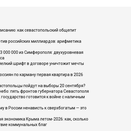
списанию: как севастопольский общепит
тив российских миллиардов: арифметика
73 000 000 из Симферополя: двухуровневая
са
 мелкий шрифт в договоре уничтожит мечты
оссиян по карману первая квартира в 2026
вастопольцы пойдут на выборы 20 сентября?
, небо: пять фронтов губернатора Севастополя
 государство готовится к войне с наличным
ему в России ненависть к сверхбогатым — это
 экономика Крыма летом-2026: как, сколько
твие коммунальных благ