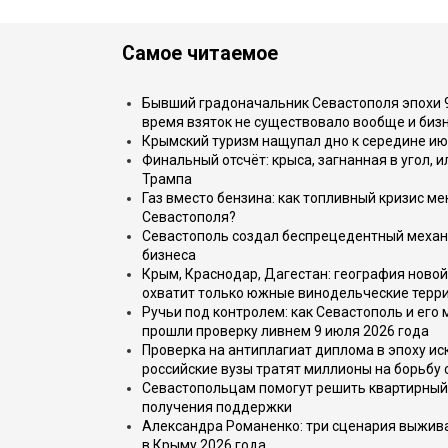
Самое читаемое
Бывший градоначальник Севастополя эпохи 90
время взяток не существовало вообще и бизн
Крымский туризм нащупал дно к середине ию
Финальный отсчёт: крыса, загнанная в угол, 
Трампа
Газ вместо бензина: как топливный кризис м
Севастополя?
Севастополь создал беспрецедентный механ
бизнеса
Крым, Краснодар, Дагестан: география новой
охватит только южные винодельческие терр
Ручьи под контролем: как Севастополь и его
прошли проверку ливнем 9 июля 2026 года
Проверка на антиплагиат диплома в эпоху иск
российские вузы тратят миллионы на борьбу
Севастопольцам помогут решить квартирный 
получения поддержки
Александра Романенко: три сценария выжива
в Крыму 2026 года