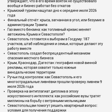
утверждает, что в его время взяток не существовало
вообще и бизнес работал без откатов
Крымский туризм нащупал дно к середине июля 2026
года
Финальный отсчёт: крыса, загнанная в угол, или безумие в
администрации Трампа
Газ вместо бензина: как топливный кризис меняет
автожизнь Крыма и Севастополя?
Севастополь готовится к выборам в Госдуму: 187
участков, штаб наблюдения и семьи, которые делают эту
работу вместе
Севастополь создал беспрецедентный механизм
спасения местного бизнеса
Крым, Краснодар, Дагестан: география новой винной
рекламы, которая охватит только южные
винодельческие территории
Ручьи под контролем: как Севастополь и его
многострадальные ливнёвки прошли проверку ливнем 9
июля 2026 года
Проверка на антиплагиат диплома в эпоху
искусственного интеллекта: как российские вузы тратят
миллионы на борьбу с ветряными мельницами
Севастопольцам помогут решить квартирный вопрос:
условия для получения поддержки