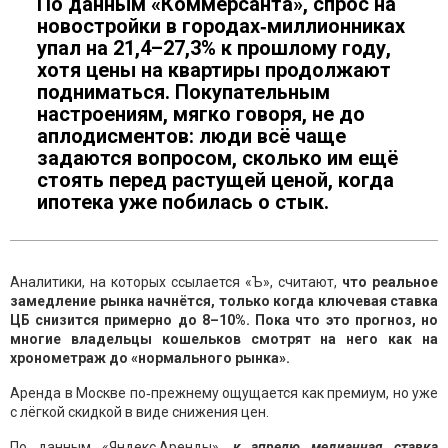
По данным «Коммерсанта», спрос на
новостройки в городах‑миллионниках
упал на 21,4–27,3% к прошлому году,
хотя цены на квартиры продолжают
подниматься. Покупательным
настроениям, мягко говоря, не до
аплодисментов: люди всё чаще
задаются вопросом, сколько им ещё
стоять перед растущей ценой, когда
ипотека уже побилась о стык.
Аналитики, на которых ссылается «Ъ», считают,
что реальное
замедление рынка начнётся, только когда ключевая ставка
ЦБ снизится примерно до 8–10%. Пока что это прогноз, но
многие владельцы кошельков смотрят на него как на
хронометраж до «нормального рынка».
Аренда в Москве по‑прежнему ощущается как премиум, но уже
с лёгкой скидкой в виде снижения цен.
По данным «Яндекс.Аренды»,
к апрелю медианная ставка