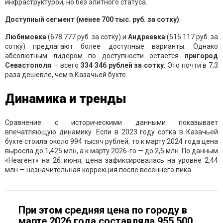
инфраструктурой, но без элитного статуса.
Доступный сегмент (менее 700 тыс. руб. за сотку)
Любимовка
(678 777 руб. за сотку) и
Андреевка
(515 117 руб. за
сотку) предлагают более доступные варианты. Однако
абсолютным лидером по доступности остаётся
пригород
Севастополя
— всего
334 346 рублей за сотку
. Это почти в 7,3
раза дешевле, чем в Казачьей бухте.
Динамика и тренды
Сравнение с историческими данными показывает
впечатляющую динамику. Если в 2023 году сотка в Казачьей
бухте стоила около 994 тысяч рублей, то к марту 2024 года цена
выросла до 1,425 млн, а к марту 2026-го — до 2,5 млн. По данным
«Неагент» на 26 июня, цена зафиксировалась на уровне 2,44
млн — незначительная коррекция после весеннего пика.
При этом средняя цена по городу в
марте 2026 года составляла 955 500