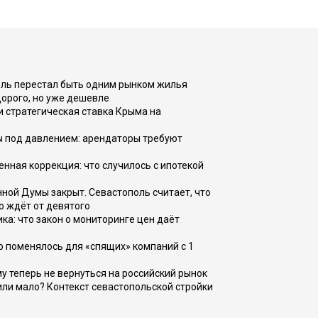
оль перестал быть одним рынком жилья
дорого, но уже дешевле
и стратегическая ставка Крыма на
ы под давлением: арендаторы требуют
енная коррекция: что случилось с ипотекой
ной Думы закрыт. Севастополь считает, что
о ждёт от девятого
ка: что закон о мониторинге цен даёт
о поменялось для «спящих» компаний с 1
ому теперь не вернуться на российский рынок
или мало? Контекст севастопольской стройки