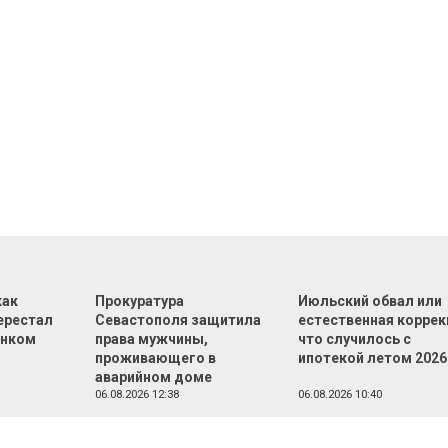
как
Прокуратура
Июльский обвал или
ерестал
Севастополя защитила
естественная коррек
ынком
права мужчины,
что случилось с
проживающего в
ипотекой летом 2026
аварийном доме
06.08.2026 12:38
06.08.2026 10:40