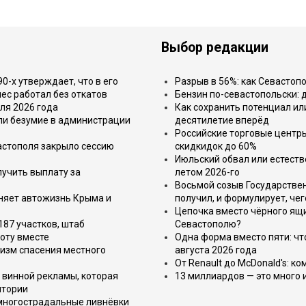
Выбор редакции
-х утверждает, что в его
Разрыв в 56%: как Севастоп
ес работал без откатов
Бензин по-севастопольски: 
ля 2026 года
Как сохранить потенциал ил
или безумие в администрации
десятилетие вперёд
Российские торговые центр
астополя закрыло сессию
скидкидок до 60%
Июльский обвал или естеств
лучить выплату за
летом 2026-го
Восьмой созыв Государствен
еняет автожизнь Крыма и
получил, и формулирует, чег
Цепочка вместо чёрного ящи
187 участков, штаб
Севастополю?
оту вместе
Одна форма вместо пяти: чт
изм спасения местного
августа 2026 года
От Renault до McDonald's: к
 винной рекламы, которая
13 миллиардов — это много 
итории
 многострадальные ливнёвки