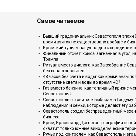
Самое читаемое
Бывший градоначальник Севастополя эпохи 90
время взяток не существовало вообще и бизн
Крымский туризм нащупал дно к середине ию
Финальный отсчёт: крыса, загнанная в угол, 
Трампа
Ритуал вместо диалога: как Заксобрание Сев
без севастопольцев
48 часов без света и воды: как крымчанам по
отсутствие света и воды во время ЧС?
Газ вместо бензина: как топливный кризис м
Севастополя?
Севастополь готовится к выборам в Госдуму: 
наблюдения и семьи, которые делают эту раб
Севастополь создал беспрецедентный механ
бизнеса
Крым, Краснодар, Дагестан: география новой
охватит только южные винодельческие терр
Ручьи под контролем: как Севастополь и его