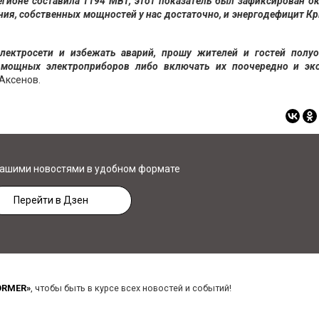
гионе составила 1194 МВт, этот показатель был зафиксирован о
ния, собственных мощностей у нас достаточно, и энергодефицит К
лектросети и избежать аварий, прошу жителей и гостей полуо
 мощных электроприборов либо включать их поочередно и эк
Аксенов.
нашими новостями в удобном формате
Перейти в Дзен
ORMER»
, чтобы быть в курсе всех новостей и событий!