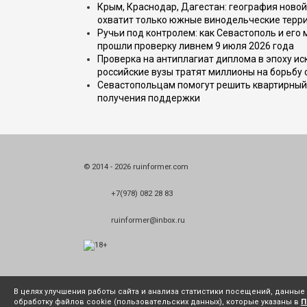
Крым, Краснодар, Дагестан: география новой
охватит только южные винодельческие терр
Ручьи под контролем: как Севастополь и его
прошли проверку ливнем 9 июля 2026 года
Проверка на антиплагиат диплома в эпоху иск
российские вузы тратят миллионы на борьбу
Севастопольцам помогут решить квартирный 
получения поддержки
© 2014 - 2026 ruinformer.com
+7(978) 082 28 83
ruinformer@inbox.ru
В целях улучшения работы сайта и анализа статистики посещений, данны
обработку файлов cookie (пользовательских данных), которые указаны в
П