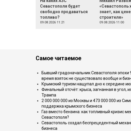
На каких АЗС
Михаил Развож
Севастополя будет
«Севастополь 
свободно продаваться
знает, как цене
топливо?
строителя»
09.08.2026 11:21
09.08.2026 11:00
Самое читаемое
Бывший градоначальник Севастополя эпохи 90
время взяток не существовало вообще и бизн
Крымский туризм нащупал дно к середине ию
Финальный отсчёт: крыса, загнанная в угол, 
Трампа
2 000 000 000 из Москвы и 473 000 000 из С
поддержка крымского бизнеса
Газ вместо бензина: как топливный кризис м
Севастополя?
Севастополь создал беспрецедентный механ
бизнеса