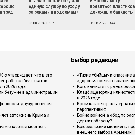
аев:
В Севастополе создали
В России могут
хорошо
единую службу по уходу
появиться пластико
н труд
за реками и водоемами
денежные банкноты
08.08.2026 19:57
08.08.2026 19:44
Выбор редакции
-х утверждает, что в его
«Тихие убийцы» и спасение в
ес работал без откатов
здоровья» меняют жизни л
ля 2026 года
Кого вычистят с рынка росс
или безумие в администрации
Кладбище юрлиц или естест
в 2026 году
имферополя: двухуровневая
Крым как центр альтернатив
перспективыф
еняет автожизнь Крыма и
Война войной, а обед по ра
держит оборону?
изм спасения местного
Брюссельские миллионы про
внешнего выбора Армении