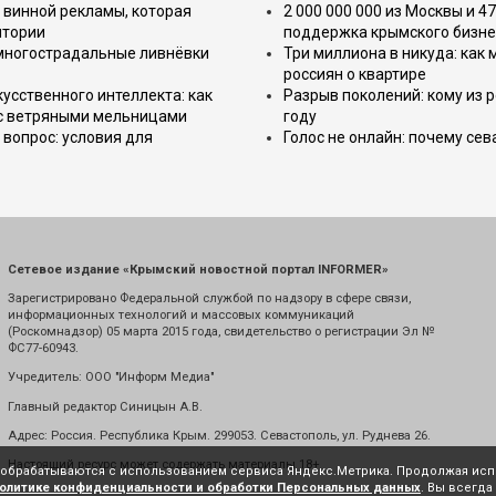
 винной рекламы, которая
2 000 000 000 из Москвы и 4
итории
поддержка крымского бизне
 многострадальные ливнёвки
Три миллиона в никуда: как
россиян о квартире
усственного интеллекта: как
Разрыв поколений: кому из р
 с ветряными мельницами
году
вопрос: условия для
Голос не онлайн: почему се
Сетевое издание «Крымский новостной портал INFORMER»
Зарегистрировано Федеральной службой по надзору в сфере связи,
информационных технологий и массовых коммуникаций
(Роскомнадзор) 05 марта 2015 года, свидетельство о регистрации Эл №
ФС77-60943.
Учредитель: ООО "Информ Медиа"
Главный редактор Синицын А.В.
Адрес: Россия. Республика Крым. 299053. Севастополь, ул. Руднева 26.
Настоящий ресурс может содержать материалы 18+
е обрабатываются с использованием сервиса Яндекс.Метрика. Продолжая испо
олитике конфиденциальности и обработки Персональных данных
. Вы всегда