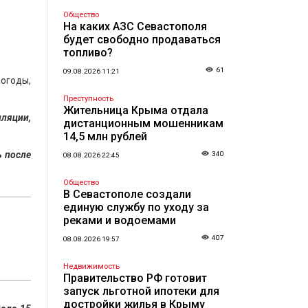
Общество
На каких АЗС Севастополя
будет свободно продаваться
топливо?
61
09.08.2026 11:21
огоды,
Преступность
Жительница Крыма отдала
иляции,
дистанционным мошенникам
14,5 млн рублей
ь после
340
08.08.2026 22:45
Общество
В Севастополе создали
единую службу по уходу за
реками и водоемами
407
08.08.2026 19:57
Недвижимость
Правительство РФ готовит
запуск льготной ипотеки для
достройки жилья в Крыму