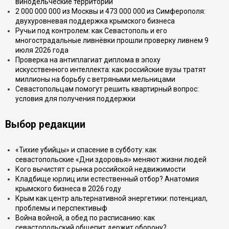
винодельческие территории
2 000 000 000 из Москвы и 473 000 000 из Симферополя:
двухуровневая поддержка крымского бизнеса
Ручьи под контролем: как Севастополь и его
многострадальные ливнёвки прошли проверку ливнем 9
июля 2026 года
Проверка на антиплагиат диплома в эпоху
искусственного интеллекта: как российские вузы тратят
миллионы на борьбу с ветряными мельницами
Севастопольцам помогут решить квартирный вопрос:
условия для получения поддержки
Выбор редакции
«Тихие убийцы» и спасение в субботу: как
севастопольские «Дни здоровья» меняют жизни людей
Кого вычистят с рынка российской недвижимости
Кладбище юрлиц или естественный отбор? Анатомия
крымского бизнеса в 2026 году
Крым как центр альтернативной энергетики: потенциал,
проблемы и перспективыф
Война войной, а обед по расписанию: как
севастопольский общепит держит оборону?