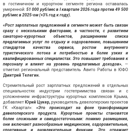
в гостиничном и курортном сегменте региона оставалась
умеренной:
51 000 руб/мес в I квартале 2026 года против 49 500
руб/мес в 2025-ом (+3% год к году).
«Рост зарплатных предложений в сегменте может быть связан
сразу с несколькими факторами, в частности, с развитием
санаторно-курортных объектов, расширением списка
предлагаем
ых услуг по отдыху и оздоровлению, повышением
стандартов качества сервиса, ростом внутреннего
туристического потока и потребностью в более узких и
квалифицированных специалистах. Это повышает требования к
персоналу и влияет на уровень предлагаемых доходов»
, —
отметил региональный представитель Авито Работы в ЮФО
Дмитрий Телегин.
Стремительный рост зарплатных предложений в отдельных
специальностях индустрии гостеприимства связан и с
усложнением инфраструктуры курортных комплексов Крыма,
добавляет
Юрий Цукер,
руководитель девелоперских проектов
ГК «Квартал»:
«Это происходит на фоне трансформации
девелоперского про
дукта. Курортные проекты становятся
более сложными и самодостаточными: помимо размещения,
они включают разнообразные медицинские, оздоровительные,
спортивные и развлекательные функции. Это отражает