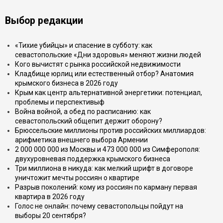
Выбор редакции
«Тихие убийцы» и спасение в субботу: как
севастопольские «Дни здоровья» меняют жизни людей
Кого вычистят с рынка российской недвижимости
Кладбище юрлиц или естественный отбор? Анатомия
крымского бизнеса в 2026 году
Крым как центр альтернативной энергетики: потенциал,
проблемы и перспективыф
Война войной, а обед по расписанию: как
севастопольский общепит держит оборону?
Брюссельские миллионы против российских миллиардов:
арифметика внешнего выбора Армении
2 000 000 000 из Москвы и 473 000 000 из Симферополя:
двухуровневая поддержка крымского бизнеса
Три миллиона в никуда: как мелкий шрифт в договоре
уничтожит мечты россиян о квартире
Разрыв поколений: кому из россиян по карману первая
квартира в 2026 году
Голос не онлайн: почему севастопольцы пойдут на
выборы 20 сентября?