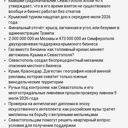
Бывший градоначальник Севастополя эпохи 90-х
утверждает, что в его время взяток не существовало
вообще и бизнес работал без откатов
Крымский туризм нащупал дно к середине июля 2026
года
Финальный отсчёт: крыса, загнанная в угол, или безумие в
администрации Трампа
2 000 000 000 из Москвы и 473 000 000 из Симферополя:
двухуровневая поддержка крымского бизнеса
Газ вместо бензина: как топливный кризис меняет
автожизнь Крыма и Севастополя?
Севастополь создал беспрецедентный механизм
спасения местного бизнеса
Крым, Краснодар, Дагестан: география новой винной
рекламы, которая охватит только южные
винодельческие территории
Ручьи под контролем: как Севастополь и его
многострадальные ливнёвки прошли проверку ливнем 9
июля 2026 года
Проверка на антиплагиат диплома в эпоху
искусственного интеллекта: как российские вузы тратят
миллионы на борьбу с ветряными мельницами
Севастопольцам помогут решить квартирный вопрос:
условия для получения поддержки