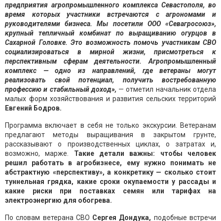
предприятия агропромышленного комплекса Севастополя, во
время которых участники встречаются с агрономами и
руководителями бизнеса. Мы посетили ООО «Севагросоюз»,
крупный тепличный комбинат по выращиванию огурцов в
Сахарной Головке. Это возможность помочь участникам СВО
социализироваться в мирной жизни, присмотреться к
перспективным сферам деятельности. Агропромышленный
комплекс — одно из направлений, где ветераны могут
реализовать свой потенциал, получить востребованную
профессию и стабильный доход»,
— отметил начальник отдела
малых форм хозяйствования и развития сельских территорий
Евгений Бодров.
Программа включает в себя не только экскурсии. Ветеранам
предлагают методы выращивания в закрытом грунте,
рассказывают о производственных циклах, о затратах и,
возможно, марже.
Такие детали важны: чтобы человек
решил работать в агробизнесе, ему нужно понимать не
абстрактную «перспективу», а конкретику — сколько стоит
туннельная грядка, какие сроки окупаемости у рассады и
какие риски при поставках семян или тарифах на
электроэнергию для обогрева.
По словам ветерана СВО
Сергея Дондука,
подобные встречи