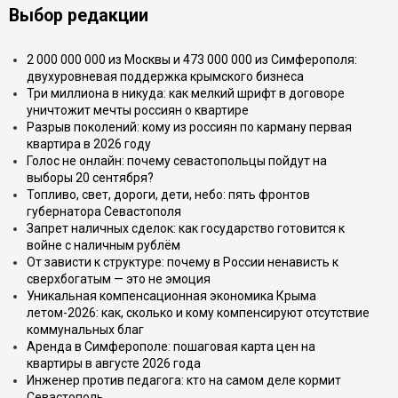
Выбор редакции
2 000 000 000 из Москвы и 473 000 000 из Симферополя:
двухуровневая поддержка крымского бизнеса
Три миллиона в никуда: как мелкий шрифт в договоре
уничтожит мечты россиян о квартире
Разрыв поколений: кому из россиян по карману первая
квартира в 2026 году
Голос не онлайн: почему севастопольцы пойдут на
выборы 20 сентября?
Топливо, свет, дороги, дети, небо: пять фронтов
губернатора Севастополя
Запрет наличных сделок: как государство готовится к
войне с наличным рублём
От зависти к структуре: почему в России ненависть к
сверхбогатым — это не эмоция
Уникальная компенсационная экономика Крыма
летом-2026: как, сколько и кому компенсируют отсутствие
коммунальных благ
Аренда в Симферополе: пошаговая карта цен на
квартиры в августе 2026 года
Инженер против педагога: кто на самом деле кормит
Севастополь