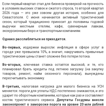
Если первый квартал стал для бизнеса проверкой на прочность
в условиях высоких ставок и сжатого спроса, то второй квартал
2026 года — это уже совсем другая история, особенно для
Севастополя. С июня начинается активный туристический
сезон, который традиционно приносит до половины годовой
выручки местным отелям, кафе, сувенирным лавкам,
экскурсионным бюро и транспортным компаниям.
Однако расслабляться не приходится.
Во-первых,
издержки выросли: инфляция в сфере услуг в
городе уже превысила 10%, а значит, накручивать привычные
туристические цены станет сложнее без потери потока.
Во-вторых,
ключевая ставка остаётся высокой, и те, кто
планировал брать кредиты под летнюю загрузку (на закупку
товаров, ремонт, найм сезонного персонала), вынуждены
пересчитывать экономику.
В-третьих,
налоговая нагрузка для малого бизнеса на УСН
меняется: пороги для уплаты НДС постепенно снижаются, и это
ударит по оборотным компаниям, которые как раз и составляют
костяк туристического сервиса.
Депутаты Госдумы внесли
законопроект о заморозке порога на уровне 20 млн рублей