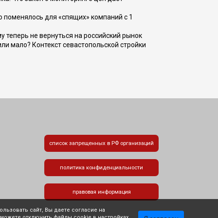
о поменялось для «спящих» компаний с 1
ому теперь не вернуться на российский рынок
или мало? Контекст севастопольской стройки
список запрещенных в РФ организаций
политика конфиденциальности
правовая информация
льзовать сайт, Вы даете согласие на
 можете отключить файлы cookie в настройках