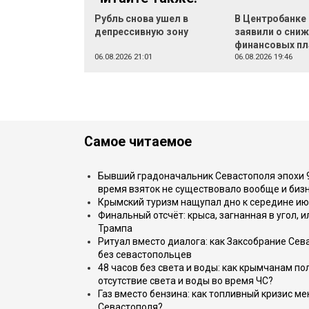
Рубль снова ушел в
В Центробанке
депрессивную зону
заявили о сни
финансовых п
06.08.2026 21:01
06.08.2026 19:46
Самое читаемое
Бывший градоначальник Севастополя эпохи 90
время взяток не существовало вообще и бизн
Крымский туризм нащупал дно к середине ию
Финальный отсчёт: крыса, загнанная в угол, 
Трампа
Ритуал вместо диалога: как Заксобрание Сев
без севастопольцев
48 часов без света и воды: как крымчанам по
отсутствие света и воды во время ЧС?
Газ вместо бензина: как топливный кризис м
Севастополя?