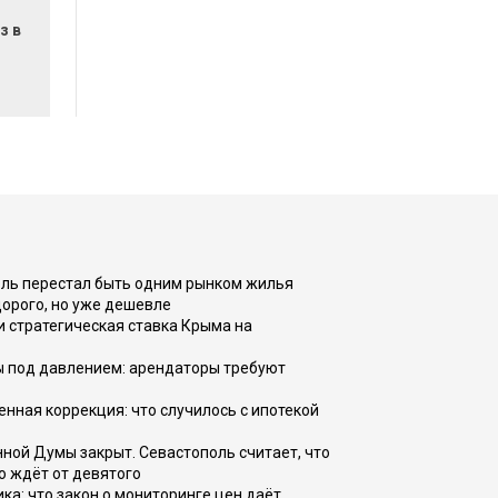
з в
оль перестал быть одним рынком жилья
дорого, но уже дешевле
и стратегическая ставка Крыма на
ы под давлением: арендаторы требуют
енная коррекция: что случилось с ипотекой
ной Думы закрыт. Севастополь считает, что
о ждёт от девятого
ка: что закон о мониторинге цен даёт