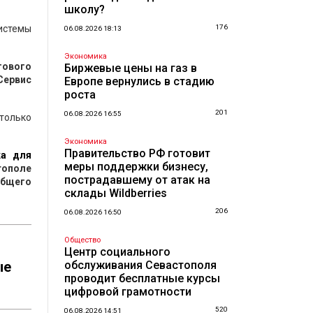
школу?
истемы
176
06.08.2026 18:13
Экономика
гового
Биржевые цены на газ в
Сервис
Европе вернулись в стадию
роста
201
06.08.2026 16:55
 только
Экономика
Правительство РФ готовит
ка для
меры поддержки бизнесу,
тополе
пострадавшему от атак на
общего
склады Wildberries
206
06.08.2026 16:50
Общество
Центр социального
ые
обслуживания Севастополя
проводит бесплатные курсы
цифровой грамотности
520
06.08.2026 14:51