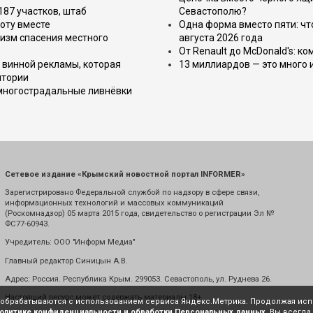
187 участков, штаб
Севастополю?
оту вместе
Одна форма вместо пяти: чт
изм спасения местного
августа 2026 года
От Renault до McDonald's: к
 винной рекламы, которая
13 миллиардов — это много 
итории
 многострадальные ливнёвки
Сетевое издание «Крымский новостной портал INFORMER»
Зарегистрировано Федеральной службой по надзору в сфере связи,
информационных технологий и массовых коммуникаций
(Роскомнадзор) 05 марта 2015 года, свидетельство о регистрации Эл №
ФС77-60943.
Учредитель: ООО "Информ Медиа"
Главный редактор Синицын А.В.
Адрес: Россия. Республика Крым. 299053. Севастополь, ул. Руднева 26.
Настоящий ресурс может содержать материалы 18+
е обрабатываются с использованием сервиса Яндекс.Метрика. Продолжая испо
олитике конфиденциальности и обработки Персональных данных
. Вы всегда