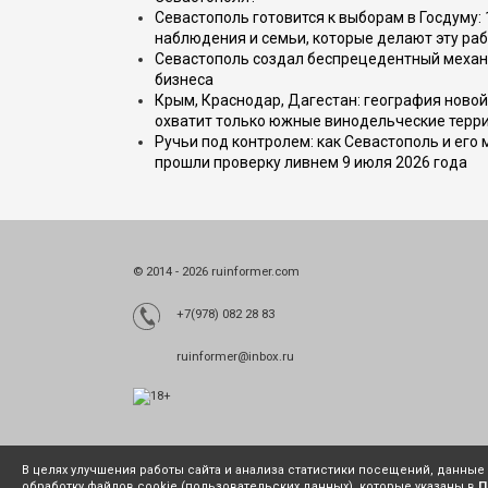
Севастополь готовится к выборам в Госдуму: 
наблюдения и семьи, которые делают эту раб
Севастополь создал беспрецедентный механ
бизнеса
Крым, Краснодар, Дагестан: география новой
охватит только южные винодельческие терр
Ручьи под контролем: как Севастополь и его
прошли проверку ливнем 9 июля 2026 года
© 2014 - 2026 ruinformer.com
+7(978) 082 28 83
ruinformer@inbox.ru
В целях улучшения работы сайта и анализа статистики посещений, данны
обработку файлов cookie (пользовательских данных), которые указаны в
П