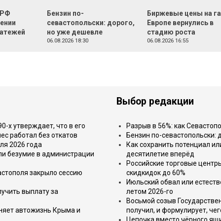
 РФ
Бензин по-
Биржевые цены на га
жении
севастопольски: дорого,
Европе вернулись в
латежей
но уже дешевле
стадию роста
06.08.2026 18:30
06.08.2026 16:55
Выбор редакции
-х утверждает, что в его
Разрыв в 56%: как Севастоп
ес работал без откатов
Бензин по-севастопольски: 
ля 2026 года
Как сохранить потенциал ил
или безумие в администрации
десятилетие вперёд
Российские торговые центр
астополя закрыло сессию
скидкидок до 60%
Июльский обвал или естеств
лучить выплату за
летом 2026-го
Восьмой созыв Государствен
еняет автожизнь Крыма и
получил, и формулирует, чег
Цепочка вместо чёрного ящи