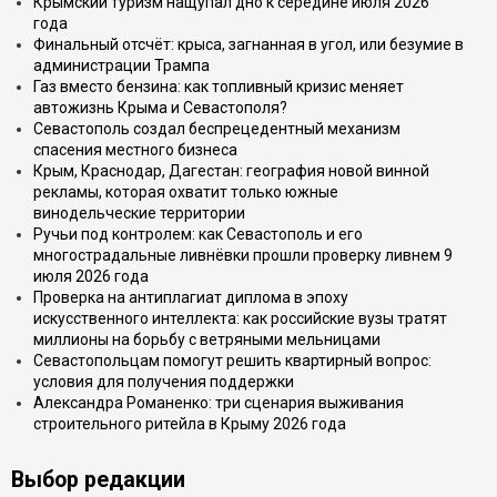
Крымский туризм нащупал дно к середине июля 2026
года
Финальный отсчёт: крыса, загнанная в угол, или безумие в
администрации Трампа
Газ вместо бензина: как топливный кризис меняет
автожизнь Крыма и Севастополя?
Севастополь создал беспрецедентный механизм
спасения местного бизнеса
Крым, Краснодар, Дагестан: география новой винной
рекламы, которая охватит только южные
винодельческие территории
Ручьи под контролем: как Севастополь и его
многострадальные ливнёвки прошли проверку ливнем 9
июля 2026 года
Проверка на антиплагиат диплома в эпоху
искусственного интеллекта: как российские вузы тратят
миллионы на борьбу с ветряными мельницами
Севастопольцам помогут решить квартирный вопрос:
условия для получения поддержки
Александра Романенко: три сценария выживания
строительного ритейла в Крыму 2026 года
Выбор редакции