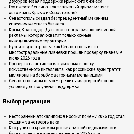
двухуровневая поддержка крымского бизнеса
Газ вместо бензина: как топливный кризис меняет
автожизнь Крыма и Севастополя?
Севастополь создал беспрецедентный механизм
спасения местного бизнеса
Крым, Краснодар, Дагестан: география новой винной
рекламы, которая охватит только южные
винодельческие территории
Ручьи под контролем: как Севастополь и его
многострадальные ливнёвки прошли проверку ливнем 9
июля 2026 года
Проверка на антиплагиат диплома в эпоху
искусственного интеллекта: как российские вузы тратят
миллионы на борьбу с ветряными мельницами
Севастопольцам помогут решить квартирный вопрос:
условия для получения поддержки
Выбор редакции
Ресторанный апокалипсис в России: почему 2026 год стал
худшим за четверть века
Кто рулит на крымском рынке элитной недвижимости:
битва гигантов и новая реальность 2026 года