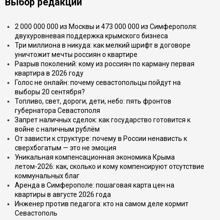
Выбор редакции
2 000 000 000 из Москвы и 473 000 000 из Симферополя:
двухуровневая поддержка крымского бизнеса
Три миллиона в никуда: как мелкий шрифт в договоре
уничтожит мечты россиян о квартире
Разрыв поколений: кому из россиян по карману первая
квартира в 2026 году
Голос не онлайн: почему севастопольцы пойдут на
выборы 20 сентября?
Топливо, свет, дороги, дети, небо: пять фронтов
губернатора Севастополя
Запрет наличных сделок: как государство готовится к
войне с наличным рублём
От зависти к структуре: почему в России ненависть к
сверхбогатым — это не эмоция
Уникальная компенсационная экономика Крыма
летом-2026: как, сколько и кому компенсируют отсутствие
коммунальных благ
Аренда в Симферополе: пошаговая карта цен на
квартиры в августе 2026 года
Инженер против педагога: кто на самом деле кормит
Севастополь