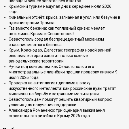
вообще и бизнес работал без откатов
Крымский туризм нащупал дно к середине июля 2026
года
Финальный отсчёт: крыса, загнанная в угол, или безумие в
администрации Трампа
Газ вместо бензина: как топливный кризис меняет
автожизнь Крыма и Севастополя?
Севастополь создал беспрецедентный механизм
спасения местного бизнеса
Крым, Краснодар, Дагестан: география новой винной
рекламы, которая охватит только южные
винодельческие территории
Ручьи под контролем: как Севастополь и его
многострадальные ливнёвки прошли проверку ливнем 9
июля 2026 года
Проверка на антиплагиат диплома в эпоху
искусственного интеллекта: как российские вузы тратят
миллионы на борьбу с ветряными мельницами
Севастопольцам помогут решить квартирный вопрос:
условия для получения поддержки
Александра Романенко: три сценария выживания
строительного ритейла в Крыму 2026 года