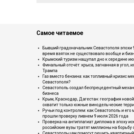
Самое читаемое
Бывший градоначальник Севастополя эпохи 90
время взяток не существовало вообще и бизн
Крымский туризм нащупал дно к середине ию
Финальный отсчёт: крыса, загнанная в угол, 
Трампа
Газ вместо бензина: как топливный кризис м
Севастополя?
Севастополь создал беспрецедентный механ
бизнеса
Крым, Краснодар, Дагестан: география новой
охватит только южные винодельческие терр
Ручьи под контролем: как Севастополь и его
прошли проверку ливнем 9 июля 2026 года
Проверка на антиплагиат диплома в эпоху иск
российские вузы тратят миллионы на борьбу
Севастопольцам помогут решить квартирный 