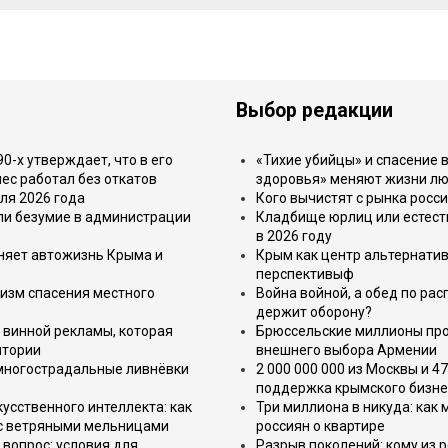
Выбор редакции
-х утверждает, что в его
«Тихие убийцы» и спасение в
ес работал без откатов
здоровья» меняют жизни л
ля 2026 года
Кого вычистят с рынка росс
или безумие в администрации
Кладбище юрлиц или естест
в 2026 году
еняет автожизнь Крыма и
Крым как центр альтернатив
перспективыф
изм спасения местного
Война войной, а обед по ра
держит оборону?
 винной рекламы, которая
Брюссельские миллионы про
итории
внешнего выбора Армении
 многострадальные ливнёвки
2 000 000 000 из Москвы и 4
поддержка крымского бизне
усственного интеллекта: как
Три миллиона в никуда: как
 с ветряными мельницами
россиян о квартире
вопрос: условия для
Разрыв поколений: кому из р