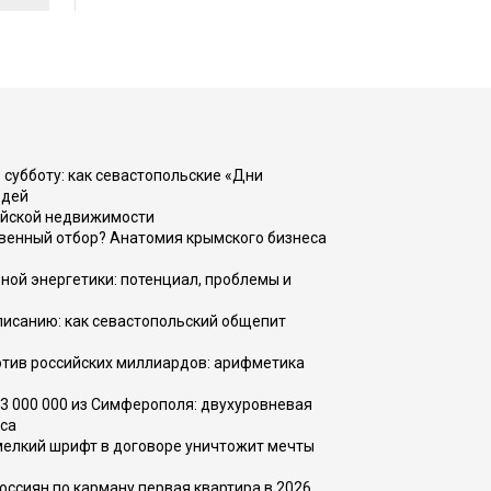
 субботу: как севастопольские «Дни
юдей
ийской недвижимости
венный отбор? Анатомия крымского бизнеса
ной энергетики: потенциал, проблемы и
списанию: как севастопольский общепит
тив российских миллиардов: арифметика
73 000 000 из Симферополя: двухуровневая
са
 мелкий шрифт в договоре уничтожит мечты
оссиян по карману первая квартира в 2026