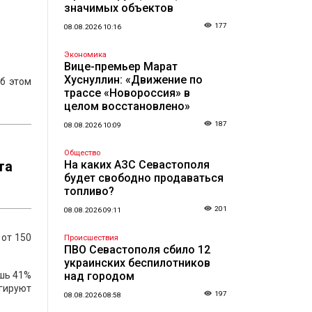
значимых объектов
177
08.08.2026 10:16
Экономика
Вице-премьер Марат
Хуснуллин: «Движение по
б этом
трассе «Новороссия» в
целом восстановлено»
187
08.08.2026 10:09
Общество
та
На каких АЗС Севастополя
будет свободно продаваться
топливо?
201
08.08.2026 09:11
 от 150
Происшествия
ПВО Севастополя сбило 12
украинских беспилотников
ишь 41%
над городом
агируют
197
08.08.2026 08:58