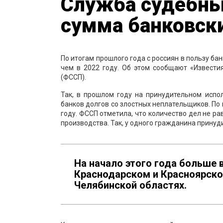
Служба судебны
сумма банковски
По итогам прошлого года с россиян в пользу ба
чем в 2022 году. Об этом сообщают «Извести
(ФССП).
Так, в прошлом году на принудительном испо
банков долгов со злостных неплательщиков. По 
году. ФССП отметила, что количество дел не р
производства. Так, у одного гражданина принуд
На начало этого года больше 
Краснодарском и Красноярско
Челябинской областях.