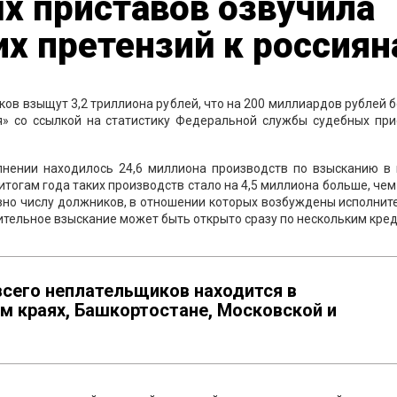
х приставов озвучила
х претензий к россия
нков взыщут 3,2 триллиона рублей, что на 200 миллиардов рублей 
я» со ссылкой на статистику Федеральной службы судебных при
лнении находилось 24,6 миллиона производств по взысканию в 
итогам года таких производств стало на 4,5 миллиона больше, чем
авно числу должников, в отношении которых возбуждены исполни
ительное взыскание может быть открыто сразу по нескольким кре
всего неплательщиков находится в
м краях, Башкортостане, Московской и