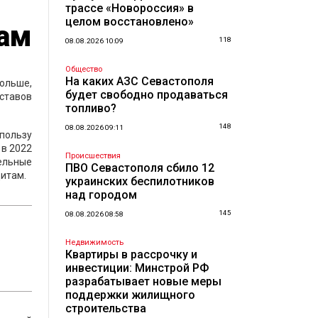
трассе «Новороссия» в
целом восстановлено»
нам
118
08.08.2026 10:09
Общество
На каких АЗС Севастополя
больше,
будет свободно продаваться
ставов
топливо?
148
08.08.2026 09:11
пользу
 в 2022
Происшествия
тельные
ПВО Севастополя сбило 12
дитам.
украинских беспилотников
над городом
145
08.08.2026 08:58
Недвижимость
Квартиры в рассрочку и
инвестиции: Минстрой РФ
разрабатывает новые меры
поддержки жилищного
строительства