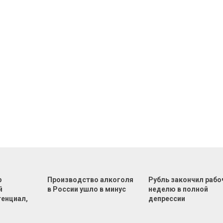
р
Производство алкоголя
Рубль закончил раб
й
в России ушло в минус
неделю в полной
тенциал,
депрессии