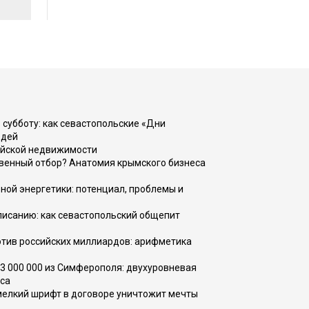
 субботу: как севастопольские «Дни
юдей
ийской недвижимости
венный отбор? Анатомия крымского бизнеса
ной энергетики: потенциал, проблемы и
списанию: как севастопольский общепит
тив российских миллиардов: арифметика
73 000 000 из Симферополя: двухуровневая
са
 мелкий шрифт в договоре уничтожит мечты