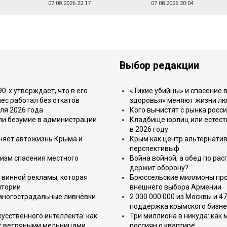
07.08.2026 22:17
07.08.2026 20:04
Выбор редакции
-х утверждает, что в его
«Тихие убийцы» и спасение в
ес работал без откатов
здоровья» меняют жизни л
ля 2026 года
Кого вычистят с рынка росс
или безумие в администрации
Кладбище юрлиц или естест
в 2026 году
еняет автожизнь Крыма и
Крым как центр альтернатив
перспективыф
изм спасения местного
Война войной, а обед по ра
держит оборону?
 винной рекламы, которая
Брюссельские миллионы про
итории
внешнего выбора Армении
 многострадальные ливнёвки
2 000 000 000 из Москвы и 4
поддержка крымского бизне
усственного интеллекта: как
Три миллиона в никуда: как
 с ветряными мельницами
россиян о квартире