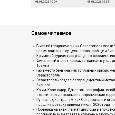
08.08.2026 10:09
08.08.2026 09:35
Самое читаемое
Бывший градоначальник Севастополя эпохи 90
время взяток не существовало вообще и бизн
Крымский туризм нащупал дно к середине ию
Финальный отсчёт: крыса, загнанная в угол, 
Трампа
Газ вместо бензина: как топливный кризис м
Севастополя?
Севастополь создал беспрецедентный механ
бизнеса
Крым, Краснодар, Дагестан: география новой
охватит только южные винодельческие терр
Ручьи под контролем: как Севастополь и его
прошли проверку ливнем 9 июля 2026 года
Проверка на антиплагиат диплома в эпоху иск
российские вузы тратят миллионы на борьбу