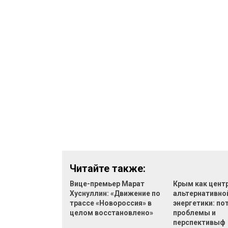
Читайте также:
Вице-премьер Марат
Крым как цент
Хуснуллин: «Движение по
альтернативно
трассе «Новороссия» в
энергетики: по
целом восстановлено»
проблемы и
перспективыф