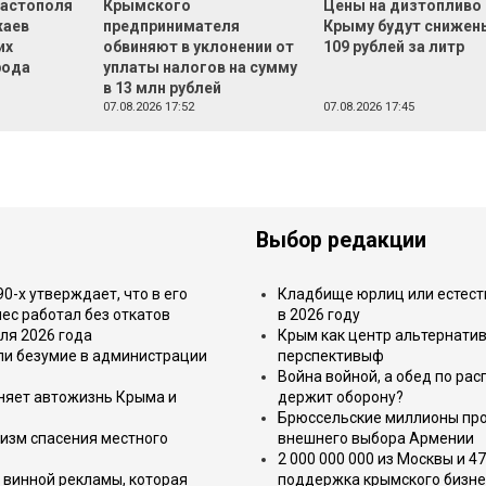
вастополя
Крымского
Цены на дизтопливо 
жаев
предпринимателя
Крыму будут снижен
их
обвиняют в уклонении от
109 рублей за литр
рода
уплаты налогов на сумму
в 13 млн рублей
07.08.2026 17:52
07.08.2026 17:45
Выбор редакции
-х утверждает, что в его
Кладбище юрлиц или естест
ес работал без откатов
в 2026 году
ля 2026 года
Крым как центр альтернатив
или безумие в администрации
перспективыф
Война войной, а обед по ра
еняет автожизнь Крыма и
держит оборону?
Брюссельские миллионы про
изм спасения местного
внешнего выбора Армении
2 000 000 000 из Москвы и 4
 винной рекламы, которая
поддержка крымского бизне