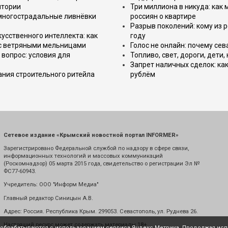
итории
Три миллиона в никуда: как
 многострадальные ливнёвки
россиян о квартире
Разрыв поколений: кому из р
усственного интеллекта: как
году
 с ветряными мельницами
Голос не онлайн: почему се
вопрос: условия для
Топливо, свет, дороги, дети
Запрет наличных сделок: как
ния строительного ритейла
рублём
Сетевое издание «Крымский новостной портал INFORMER»
Зарегистрировано Федеральной службой по надзору в сфере связи,
информационных технологий и массовых коммуникаций
(Роскомнадзор) 05 марта 2015 года, свидетельство о регистрации Эл №
ФС77-60943.
Учредитель: ООО "Информ Медиа"
Главный редактор Синицын А.В.
Адрес: Россия. Республика Крым. 299053. Севастополь, ул. Руднева 26.
Настоящий ресурс может содержать материалы 18+
е обрабатываются с использованием сервиса Яндекс.Метрика. Продолжая испо