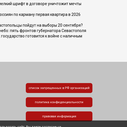
 мелкий шрифт в договоре уничтожит мечты
оссиян по карману первая квартира в 2026
вастопольцы пойдут на выборы 20 сентября?
, небо: пять фронтов губернатора Севастополя
 государство готовится к войне с наличным
список запрещенных в РФ организаций
политика конфиденциальности
правовая информация
льзовать сайт, Вы даете согласие на