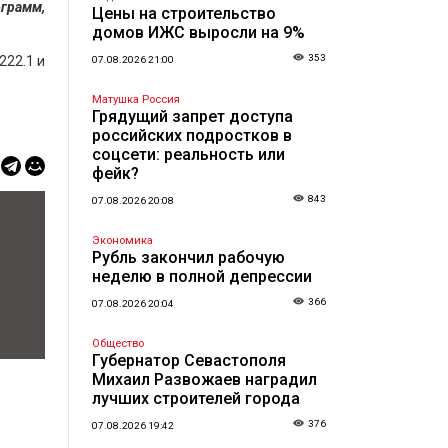
ограмм,
Цены на строительство
домов ИЖС выросли на 9%
353
222.1 и
07.08.2026 21:00
Матушка Россия
Грядущий запрет доступа
российских подростков в
соцсети: реальность или
фейк?
843
07.08.2026 20:08
Экономика
Рубль закончил рабочую
неделю в полной депрессии
366
07.08.2026 20:04
Общество
Губернатор Севастополя
Михаил Развожаев наградил
лучших строителей города
376
07.08.2026 19:42