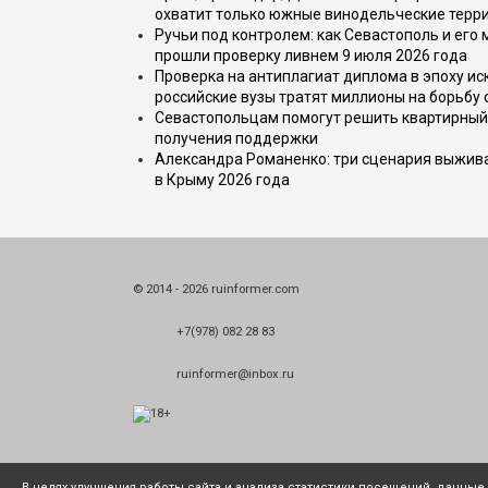
охватит только южные винодельческие терр
Ручьи под контролем: как Севастополь и его
прошли проверку ливнем 9 июля 2026 года
Проверка на антиплагиат диплома в эпоху иск
российские вузы тратят миллионы на борьбу
Севастопольцам помогут решить квартирный 
получения поддержки
Александра Романенко: три сценария выжива
в Крыму 2026 года
© 2014 - 2026 ruinformer.com
+7(978) 082 28 83
ruinformer@inbox.ru
В целях улучшения работы сайта и анализа статистики посещений, данны