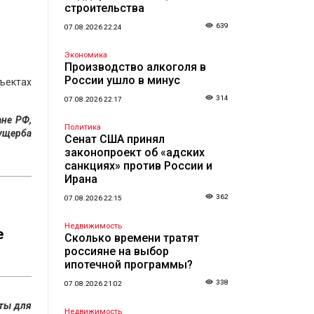
строительства
639
07.08.2026 22:24
Экономика
Производство алкоголя в
России ушло в минус
ъектах
314
07.08.2026 22:17
не РФ,
Политика
ущерба
Сенат США принял
законопроект об «адских
санкциях» против России и
Ирана
362
07.08.2026 22:15
Недвижимость
е
Сколько времени тратят
россияне на выбор
ипотечной программы?
338
07.08.2026 21:02
нты для
Недвижимость