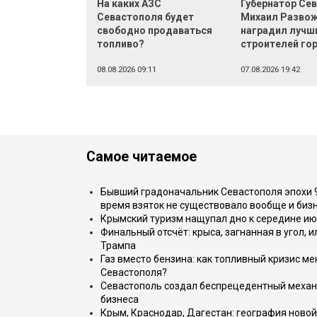
На каких АЗС
Губернатор Се
Севастополя будет
Михаил Разво
свободно продаваться
наградил лучш
топливо?
строителей го
08.08.2026 09:11
07.08.2026 19:42
Самое читаемое
Бывший градоначальник Севастополя эпохи 90
время взяток не существовало вообще и бизн
Крымский туризм нащупал дно к середине ию
Финальный отсчёт: крыса, загнанная в угол, 
Трампа
Газ вместо бензина: как топливный кризис м
Севастополя?
Севастополь создал беспрецедентный механ
бизнеса
Крым, Краснодар, Дагестан: география новой