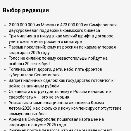
Выбор редакции
2 000 000 000 из Москвы и 473 000 000 из Симферополя:
двухуровневая поддержка крымского бизнеса
Три миллиона в никуда: как мелкий шрифт в договоре
уничтожит мечты россиян о квартире
Разрыв поколений: кому из россиян по карману первая
квартира в 2026 году
Голос не онлайн: почему севастопольцы пойдут на
выборы 20 сентября?
Топливо, свет, дороги, дети, небо: пять фронтов
губернатора Севастополя
Запрет наличных сделок: как государство готовится к
войне с наличным рублём
От зависти к структуре: почему в России ненависть к
сверхбогатым — это не эмоция
Уникальная компенсационная экономика Крыма
летом-2026: как, сколько и кому компенсируют отсутствие
коммунальных благ
Аренда в Симферополе: пошаговая карта цен на
квартиры в августе 2026 года
Инженер против педагога: кто на самом деле кормит