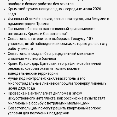
вообще и бизнес работал без откатов
Крымский туризм нащупал дно к середине июля 2026
года
Финальный отсчёт: крыса, загнанная в угол, или безумие в
администрации Трампа
Газ вместо бензина: как топливный кризис меняет
автожизнь Крыма и Севастополя?
Севастополь готовится к выборам в Госдуму: 187
участков, штаб наблюдения и семьи, которые делают эту
работу вместе
Севастополь создал беспрецедентный механизм
спасения местного бизнеса
Крым, Краснодар, Дагестан: география новой винной
рекламы, которая охватит только южные
винодельческие территории
Ручьи под контролем: как Севастополь и его
многострадальные ливнёвки прошли проверку ливнем 9
июля 2026 года
Проверка на антиплагиат диплома в эпоху
искусственного интеллекта: как российские вузы тратят
миллионы на борьбу с ветряными мельницами
Севастопольцам помогут решить квартирный вопрос:
условия для получения поддержки