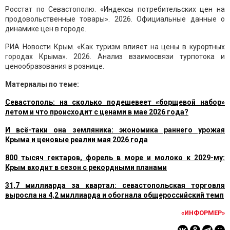
Росстат по Севастополю. «Индексы потребительских цен на
продовольственные товары». 2026. Официальные данные о
динамике цен в городе.
РИА Новости Крым. «Как туризм влияет на цены в курортных
городах Крыма». 2026. Анализ взаимосвязи турпотока и
ценообразования в рознице.
Материалы по теме:
Севастополь: на сколько подешевеет «борщевой набор»
летом и что происходит с ценами в мае 2026 года?
И всё-таки она земляника: экономика раннего урожая
Крыма и ценовые реалии мая 2026 года
800 тысяч гектаров, форель в море и молоко к 2029-му:
Крым входит в сезон с рекордными планами
31,7 миллиарда за квартал: севастопольская торговля
выросла на 4,2 миллиарда и обогнала общероссийский темп
«ИНФОРМЕР»