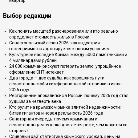
квартир
Выбор редакции
Как понять масштаб разочарования или кто реально
определяет стоимость жилья в России
Севастопольский сезон 2026: как индустрия
гостеприимства адаптируется к новым условиям
Культурное наследие Крыма: между 5000 памятниками и
4 миллиардами рублей
24 000 крымчан рискуют потерять землю: упрощённое
оформление СНТ истекает
Два города — две судьбы: как разошлись пути
севастопольской и симферопольской вторички в июле
2026 году
Ресторанный апокалипсис в России: почему 2026 год стал
худшим за четверть века
Кто рулит на крымском рынке элитной недвижимости:
битва гигантов и новая реальность 2026 года
Санаторная очередь: почему крымчанам и
севастопольцам путёвка достаётся реже, чем кажется со
стороны?
Сливовый рай: статистика крымского урожая, цены на