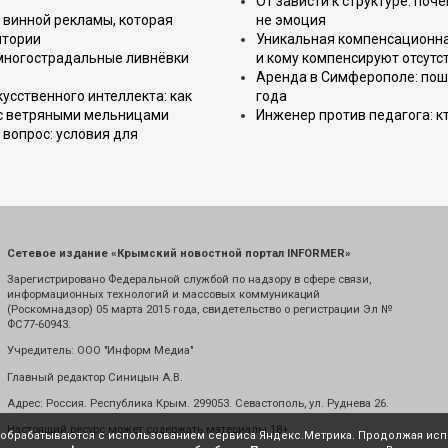
От зависти к структуре: поч
 винной рекламы, которая
не эмоция
итории
Уникальная компенсационная
 многострадальные ливнёвки
и кому компенсируют отсутс
Аренда в Симферополе: поша
усственного интеллекта: как
года
 с ветряными мельницами
Инженер против педагога: к
вопрос: условия для
Сетевое издание «Крымский новостной портал INFORMER»
Зарегистрировано Федеральной службой по надзору в сфере связи,
информационных технологий и массовых коммуникаций
(Роскомнадзор) 05 марта 2015 года, свидетельство о регистрации Эл №
ФС77-60943.
Учредитель: ООО "Информ Медиа"
Главный редактор Синицын А.В.
Адрес: Россия. Республика Крым. 299053. Севастополь, ул. Руднева 26.
Настоящий ресурс может содержать материалы 18+
е обрабатываются с использованием сервиса Яндекс.Метрика. Продолжая испо