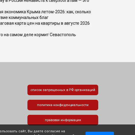
ему в России ненависть к сверхбогатым — это
 экономика Крыма летом-2026: как, сколько
твие коммунальных благ
говая карта цен на квартиры в августе 2026
то на самом деле кормит Севастополь
список запрещенных в РФ организаций
политика конфиденциальности
правовая информация
льзовать сайт, Вы даете согласие на