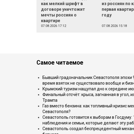
как мелкий шрифт в
из россиян по 
договоре уничтожит
первая квартир
мечты россиян о
году
квартире
07.08.2026 17:12
07.08.2026 15:18
Самое читаемое
Бывший градоначальник Севастополя эпохи 90
время взяток не существовало вообще и бизн
Крымский туризм нащупал дно к середине ию
Финальный отсчёт: крыса, загнанная в угол, 
Трампа
Газ вместо бензина: как топливный кризис м
Севастополя?
Севастополь готовится к выборам в Госдуму: 
наблюдения и семьи, которые делают эту раб
Севастополь создал беспрецедентный механ