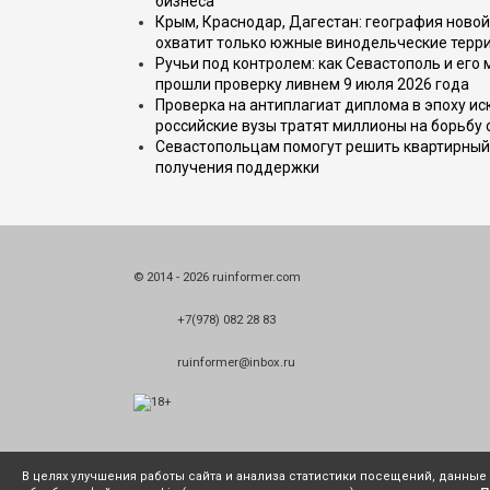
бизнеса
Крым, Краснодар, Дагестан: география новой
охватит только южные винодельческие терр
Ручьи под контролем: как Севастополь и его
прошли проверку ливнем 9 июля 2026 года
Проверка на антиплагиат диплома в эпоху иск
российские вузы тратят миллионы на борьбу
Севастопольцам помогут решить квартирный 
получения поддержки
© 2014 - 2026 ruinformer.com
+7(978) 082 28 83
ruinformer@inbox.ru
В целях улучшения работы сайта и анализа статистики посещений, данны