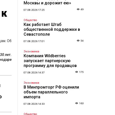
Москвы и дорожит ею»
 к
49
07.08.2026 17:25
Общество
Как работает Штаб
общественной поддержки в
Севастополе
дам. Об
54
07.08.2026 17:01
Экономика
30 лет.
Компания Wildberries
снодаре
запускает партнерскую
программу для продавцов
175
07.08.2026 14:37
Экономика
я
В Минпромторг РФ оценили
объем параллельного
о
импорта
163
07.08.2026 14:33
Общество