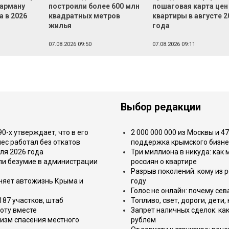
карману
построили более 600 млн
пошаговая карта цен
а в 2026
квадратных метров
квартиры в августе 2
жилья
года
07.08.2026 09:50
07.08.2026 09:11
Выбор редакции
-х утверждает, что в его
2 000 000 000 из Москвы и 4
ес работал без откатов
поддержка крымского бизне
ля 2026 года
Три миллиона в никуда: как
или безумие в администрации
россиян о квартире
Разрыв поколений: кому из р
еняет автожизнь Крыма и
году
Голос не онлайн: почему се
187 участков, штаб
Топливо, свет, дороги, дети
оту вместе
Запрет наличных сделок: как
изм спасения местного
рублём