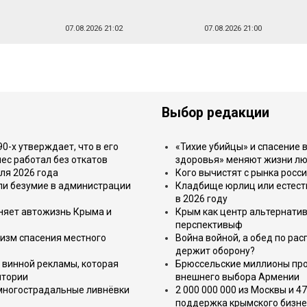
07.08.2026 21:02
07.08.2026 21:00
Выбор редакции
-х утверждает, что в его
«Тихие убийцы» и спасение в
ес работал без откатов
здоровья» меняют жизни л
ля 2026 года
Кого вычистят с рынка росс
или безумие в администрации
Кладбище юрлиц или естест
в 2026 году
еняет автожизнь Крыма и
Крым как центр альтернатив
перспективыф
изм спасения местного
Война войной, а обед по ра
держит оборону?
 винной рекламы, которая
Брюссельские миллионы про
итории
внешнего выбора Армении
 многострадальные ливнёвки
2 000 000 000 из Москвы и 4
поддержка крымского бизне