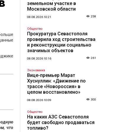
в
земельном участке в
Московской области
258
08.08.2026 10:21
Общество
Прокуратура Севастополя
 больше
проверила ход строительства
данные
и реконструкции социально
значимых объектов
енджике
261
08.08.2026 10:16
Экономика
Вице-премьер Марат
Хуснуллин: «Движение по
трассе «Новороссия» в
целом восстановлено»
300
08.08.2026 10:09
Общество
На каких АЗС Севастополя
ородную
будет свободно продаваться
м, что
топливо?