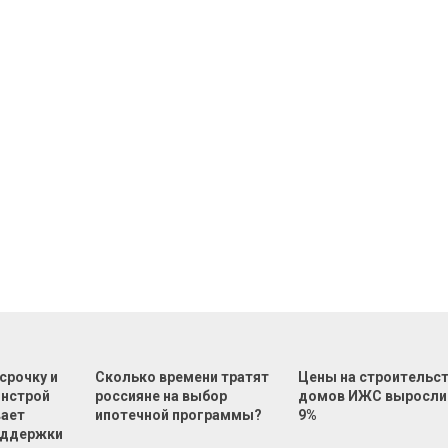
срочку и
Сколько времени тратят
Цены на строительс
инстрой
россияне на выбор
домов ИЖС выросли
вает
ипотечной программы?
9%
оддержки