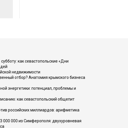
 субботу: как севастопольские «Дни
юдей
ийской недвижимости
венный отбор? Анатомия крымского бизнеса
ной энергетики: потенциал, проблемы и
списанию: как севастопольский общепит
тив российских миллиардов: арифметика
73 000 000 из Симферополя: двухуровневая
са