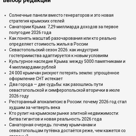
Выбор редакции
Солнечные панели вместо генераторов и это новая
стратегия крымских отелей
Санатории Крыма: 7,29 миллиарда доходов за первое
полугодие 2026 года
Как понять масштаб разочарования или кто реально
определяет стоимость жилья в России
Севастопольский сезон 2026: как индустрия
гостеприимства адаптируется к новым условиям
Культурное наследие Крыма: между 5000 памятниками и
4 миллиардами рублей
24 000 крымчан рискуют потерять землю: упрощённое
оформление СНТ истекает
Два города — две судьбы: как разошлись пути
севастопольской и симферопольской вторички в июле
2026 году
Ресторанный апокалипсис в России: почему 2026 год стал
худшим за четверть века
Кто рулит на крымском рынке элитной недвижимости:
битва гигантов и новая реальность 2026 года
Санаторная очередь: почему крымчанам и
севастопольцам путёвка достаётся реже, чем кажется со