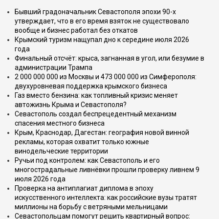
Бывший градоначальник Севастополя эпохи 90-х
утверждает, что в его время взяток не существовало
вообще и бизнес работал без откатов
Крымский туризм нащупал дно к середине июля 2026
года
Финальный отсчёт: крыса, загнанная в угол, или безумие в
администрации Трампа
2 000 000 000 из Москвы и 473 000 000 из Симферополя:
двухуровневая поддержка крымского бизнеса
Газ вместо бензина: как топливный кризис меняет
автожизнь Крыма и Севастополя?
Севастополь создал беспрецедентный механизм
спасения местного бизнеса
Крым, Краснодар, Дагестан: география новой винной
рекламы, которая охватит только южные
винодельческие территории
Ручьи под контролем: как Севастополь и его
многострадальные ливнёвки прошли проверку ливнем 9
июля 2026 года
Проверка на антиплагиат диплома в эпоху
искусственного интеллекта: как российские вузы тратят
миллионы на борьбу с ветряными мельницами
Севастопольцам помогут решить квартирный вопрос: