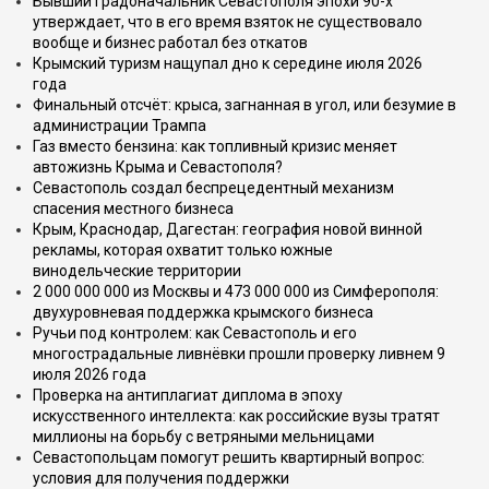
Бывший градоначальник Севастополя эпохи 90-х
утверждает, что в его время взяток не существовало
вообще и бизнес работал без откатов
Крымский туризм нащупал дно к середине июля 2026
года
Финальный отсчёт: крыса, загнанная в угол, или безумие в
администрации Трампа
Газ вместо бензина: как топливный кризис меняет
автожизнь Крыма и Севастополя?
Севастополь создал беспрецедентный механизм
спасения местного бизнеса
Крым, Краснодар, Дагестан: география новой винной
рекламы, которая охватит только южные
винодельческие территории
2 000 000 000 из Москвы и 473 000 000 из Симферополя:
двухуровневая поддержка крымского бизнеса
Ручьи под контролем: как Севастополь и его
многострадальные ливнёвки прошли проверку ливнем 9
июля 2026 года
Проверка на антиплагиат диплома в эпоху
искусственного интеллекта: как российские вузы тратят
миллионы на борьбу с ветряными мельницами
Севастопольцам помогут решить квартирный вопрос:
условия для получения поддержки