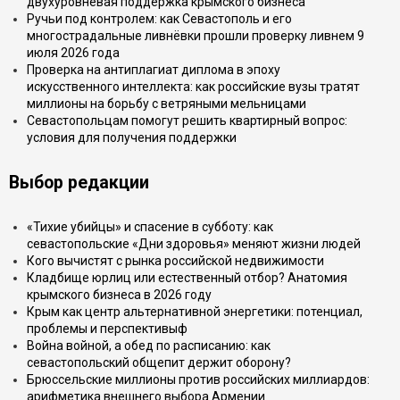
двухуровневая поддержка крымского бизнеса
Ручьи под контролем: как Севастополь и его
многострадальные ливнёвки прошли проверку ливнем 9
июля 2026 года
Проверка на антиплагиат диплома в эпоху
искусственного интеллекта: как российские вузы тратят
миллионы на борьбу с ветряными мельницами
Севастопольцам помогут решить квартирный вопрос:
условия для получения поддержки
Выбор редакции
«Тихие убийцы» и спасение в субботу: как
севастопольские «Дни здоровья» меняют жизни людей
Кого вычистят с рынка российской недвижимости
Кладбище юрлиц или естественный отбор? Анатомия
крымского бизнеса в 2026 году
Крым как центр альтернативной энергетики: потенциал,
проблемы и перспективыф
Война войной, а обед по расписанию: как
севастопольский общепит держит оборону?
Брюссельские миллионы против российских миллиардов:
арифметика внешнего выбора Армении