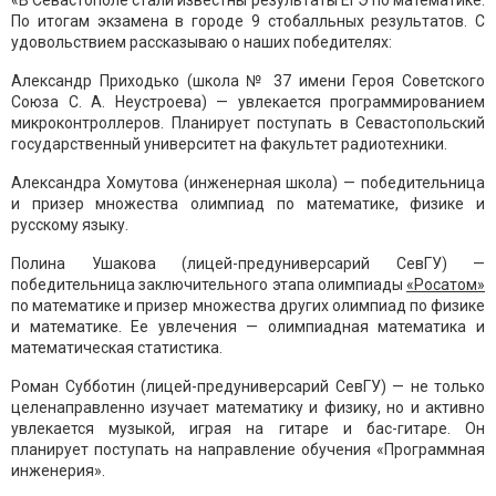
«В Севастополе стали известны результаты ЕГЭ по математике.
По итогам экзамена в городе 9 стобалльных результатов. С
удовольствием рассказываю о наших победителях:
Александр Приходько (школа № 37 имени Героя Советского
Союза С. А. Неустроева) — увлекается программированием
микроконтроллеров. Планирует поступать в Севастопольский
государственный университет на факультет радиотехники.
Александра Хомутова (инженерная школа) — победительница
и призер множества олимпиад по математике, физике и
русскому языку.
Полина Ушакова (лицей-предуниверсарий СевГУ) —
победительница заключительного этапа олимпиады
«Росатом»
по математике и призер множества других олимпиад по физике
и математике. Ее увлечения — олимпиадная математика и
математическая статистика.
Роман Субботин (лицей-предуниверсарий СевГУ) — не только
целенаправленно изучает математику и физику, но и активно
увлекается музыкой, играя на гитаре и бас-гитаре. Он
планирует поступать на направление обучения «Программная
инженерия».