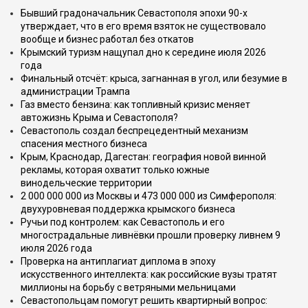
Бывший градоначальник Севастополя эпохи 90-х
утверждает, что в его время взяток не существовало
вообще и бизнес работал без откатов
Крымский туризм нащупал дно к середине июля 2026
года
Финальный отсчёт: крыса, загнанная в угол, или безумие в
администрации Трампа
Газ вместо бензина: как топливный кризис меняет
автожизнь Крыма и Севастополя?
Севастополь создал беспрецедентный механизм
спасения местного бизнеса
Крым, Краснодар, Дагестан: география новой винной
рекламы, которая охватит только южные
винодельческие территории
2 000 000 000 из Москвы и 473 000 000 из Симферополя:
двухуровневая поддержка крымского бизнеса
Ручьи под контролем: как Севастополь и его
многострадальные ливнёвки прошли проверку ливнем 9
июля 2026 года
Проверка на антиплагиат диплома в эпоху
искусственного интеллекта: как российские вузы тратят
миллионы на борьбу с ветряными мельницами
Севастопольцам помогут решить квартирный вопрос: