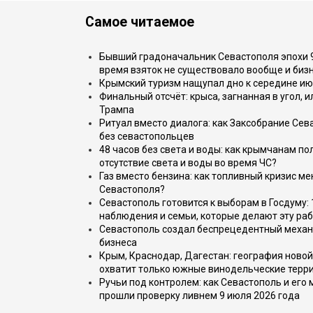
Самое читаемое
Бывший градоначальник Севастополя эпохи 90
время взяток не существовало вообще и бизн
Крымский туризм нащупал дно к середине ию
Финальный отсчёт: крыса, загнанная в угол, 
Трампа
Ритуал вместо диалога: как Заксобрание Сев
без севастопольцев
48 часов без света и воды: как крымчанам по
отсутствие света и воды во время ЧС?
Газ вместо бензина: как топливный кризис м
Севастополя?
Севастополь готовится к выборам в Госдуму: 
наблюдения и семьи, которые делают эту раб
Севастополь создал беспрецедентный механ
бизнеса
Крым, Краснодар, Дагестан: география новой
охватит только южные винодельческие терр
Ручьи под контролем: как Севастополь и его
прошли проверку ливнем 9 июля 2026 года