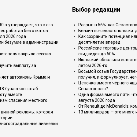
Выбор редакции
-х утверждает, что в его
Разрыв в 56%: как Севастоп
ес работал без откатов
Бензин по-севастопольски: 
ля 2026 года
Как сохранить потенциал ил
или безумие в администрации
десятилетие вперёд
Российские торговые центр
астополя закрыло сессию
скидкидок до 60%
Июльский обвал или естеств
лучить выплату за
летом 2026-го
Восьмой созыв Государствен
еняет автожизнь Крыма и
получил, и формулирует, чег
Цепочка вместо чёрного ящи
187 участков, штаб
Севастополю?
оту вместе
Одна форма вместо пяти: чт
изм спасения местного
августа 2026 года
От Renault до McDonald's: к
 винной рекламы, которая
13 миллиардов — это много 
итории
 многострадальные ливнёвки