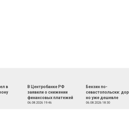
ел в
В Центробанке РФ
Бензин по-
зону
заявили о снижении
севастопольски: дор
финансовых платежей
но уже дешевле
06.08.2026 19:46
06.08.2026 18:30