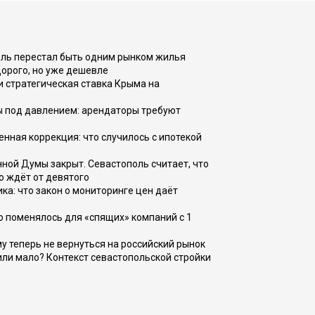
оль перестал быть одним рынком жилья
дорого, но уже дешевле
и стратегическая ставка Крыма на
ы под давлением: арендаторы требуют
енная коррекция: что случилось с ипотекой
ной Думы закрыт. Севастополь считает, что
о ждёт от девятого
ка: что закон о мониторинге цен даёт
о поменялось для «спящих» компаний с 1
ому теперь не вернуться на российский рынок
или мало? Контекст севастопольской стройки