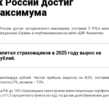
 России достиг
максимума
России достиг исторического максимума, составив 3 976,6 мил
роведенном «Прайм» и опубликованном на сайте «БИР-Аналитик».
апитал страховщиков в 2025 году вырос на
рублей.
миллиарда рублей. Чистая прибыль выросла на 8,5%, составив
тигла 27%, активов – 7,9%.
ка РФ до 16% страховщики перестроили инвестиционные портфели
 (+11,3 процентного пункта за год), тогда как доля банковских де