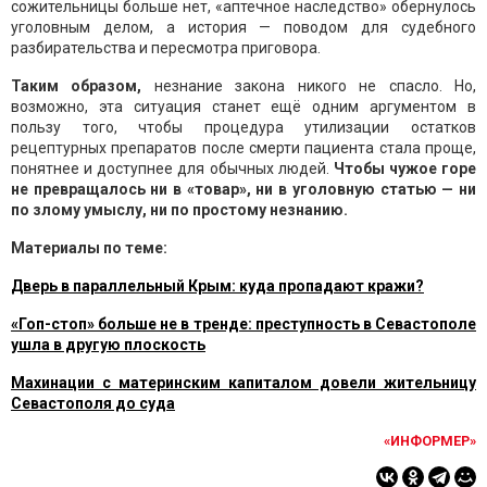
сожительницы больше нет, «аптечное наследство» обернулось
уголовным делом, а история — поводом для судебного
разбирательства и пересмотра приговора.
Таким образом,
незнание закона никого не спасло. Но,
возможно, эта ситуация станет ещё одним аргументом в
пользу того, чтобы процедура утилизации остатков
рецептурных препаратов после смерти пациента стала проще,
понятнее и доступнее для обычных людей.
Чтобы чужое горе
не превращалось ни в «товар», ни в уголовную статью — ни
по злому умыслу, ни по простому незнанию.
Материалы по теме:
Дверь в параллельный Крым: куда пропадают кражи?
«Гоп-стоп» больше не в тренде: преступность в Севастополе
ушла в другую плоскость
Махинации с материнским капиталом довели жительницу
Севастополя до суда
«ИНФОРМЕР»