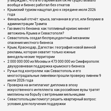
утверждает, что в его время взяток не существовало
вообще и бизнес работал без откатов
Крымский туризм нащупал дно к середине июля 2026
года
Финальный отсчёт: крыса, загнанная в угол, или безумие в
администрации Трампа
Газ вместо бензина: как топливный кризис меняет
автожизнь Крыма и Севастополя?
Севастополь создал беспрецедентный механизм
спасения местного бизнеса
Крым, Краснодар, Дагестан: география новой винной
рекламы, которая охватит только южные
винодельческие территории
2 000 000 000 из Москвы и 473 000 000 из Симферополя:
двухуровневая поддержка крымского бизнеса
Ручьи под контролем: как Севастополь и его
многострадальные ливнёвки прошли проверку ливнем 9
июля 2026 года
Проверка на антиплагиат диплома в эпоху
искусственного интеллекта: как российские вузы тратят
миллионы на борьбу с ветряными мельницами
Севастопольцам помогут решить квартирный вопрос:
условия для получения поддержки