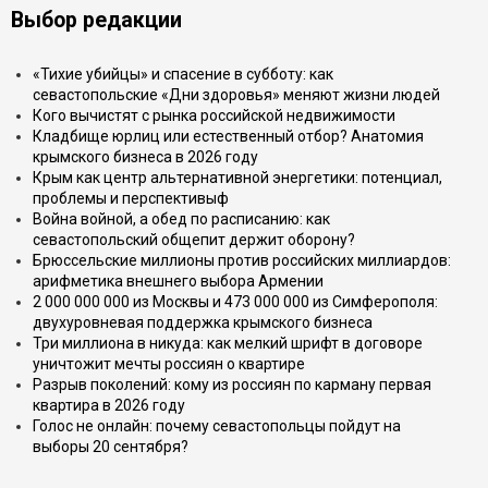
Выбор редакции
«Тихие убийцы» и спасение в субботу: как
севастопольские «Дни здоровья» меняют жизни людей
Кого вычистят с рынка российской недвижимости
Кладбище юрлиц или естественный отбор? Анатомия
крымского бизнеса в 2026 году
Крым как центр альтернативной энергетики: потенциал,
проблемы и перспективыф
Война войной, а обед по расписанию: как
севастопольский общепит держит оборону?
Брюссельские миллионы против российских миллиардов:
арифметика внешнего выбора Армении
2 000 000 000 из Москвы и 473 000 000 из Симферополя:
двухуровневая поддержка крымского бизнеса
Три миллиона в никуда: как мелкий шрифт в договоре
уничтожит мечты россиян о квартире
Разрыв поколений: кому из россиян по карману первая
квартира в 2026 году
Голос не онлайн: почему севастопольцы пойдут на
выборы 20 сентября?