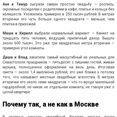
Аня и Тимур
сыграли самую простую свадьбу — роспись,
скромные посиделки с родителями в кафе, платье и кольца без
излишеств. Уложились примерно в 250 тысяч рублей. В метрах
вторички это чуть больше одного квадрата — меньше, чем
плитка в прихожей.
Маша и Кирилл
выбрали нормальный вариант — банкет на
тридцать пять человек, ведущий, приличный декор. Вышло
около 600 тысяч. Это уже три квадратных метра вторички —
примерно угол комнаты.
Даша и Влад
закатили самый масштабный из реальных для
Севастополя праздников — пятьдесят с лишним гостей, живая
музыка, полноценное оформление на весь день. Итоговая
смета — около 1,4 миллиона рублей, это уже ближе к потолку
того, что называют местные свадебные агентства. В метрах
вторички это около семи квадратов — что-то вроде маленькой
гардеробной, но никак не отдельная комната, не говоря уже о
целой квартире.
Почему так, а не как в Москве
В крупных городах свадебный бюджет иногда почти