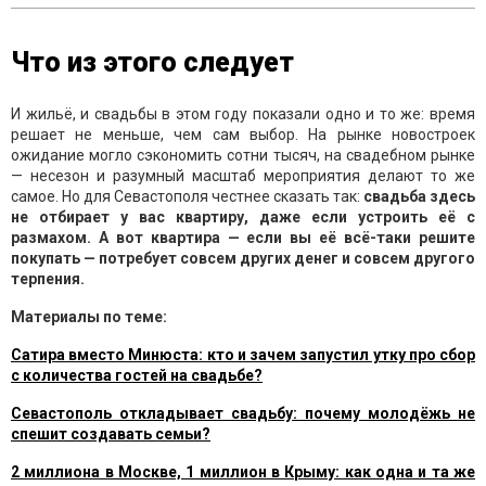
Что из этого следует
И жильё, и свадьбы в этом году показали одно и то же: время
решает не меньше, чем сам выбор. На рынке новостроек
ожидание могло сэкономить сотни тысяч, на свадебном рынке
— несезон и разумный масштаб мероприятия делают то же
самое. Но для Севастополя честнее сказать так:
свадьба здесь
не отбирает у вас квартиру, даже если устроить её с
размахом. А вот квартира — если вы её всё-таки решите
покупать — потребует совсем других денег и совсем другого
терпения.
Материалы по теме:
Сатира вместо Минюста: кто и зачем запустил утку про сбор
с количества гостей на свадьбе?
Севастополь откладывает свадьбу: почему молодёжь не
спешит создавать семьи?
2 миллиона в Москве, 1 миллион в Крыму: как одна и та же