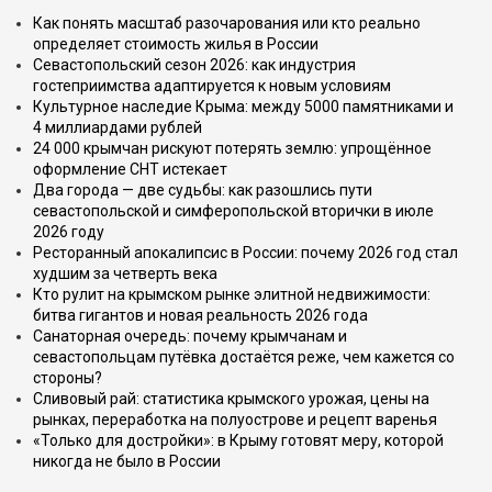
Как понять масштаб разочарования или кто реально
определяет стоимость жилья в России
Севастопольский сезон 2026: как индустрия
гостеприимства адаптируется к новым условиям
Культурное наследие Крыма: между 5000 памятниками и
4 миллиардами рублей
24 000 крымчан рискуют потерять землю: упрощённое
оформление СНТ истекает
Два города — две судьбы: как разошлись пути
севастопольской и симферопольской вторички в июле
2026 году
Ресторанный апокалипсис в России: почему 2026 год стал
худшим за четверть века
Кто рулит на крымском рынке элитной недвижимости:
битва гигантов и новая реальность 2026 года
Санаторная очередь: почему крымчанам и
севастопольцам путёвка достаётся реже, чем кажется со
стороны?
Сливовый рай: статистика крымского урожая, цены на
рынках, переработка на полуострове и рецепт варенья
«Только для достройки»: в Крыму готовят меру, которой
никогда не было в России