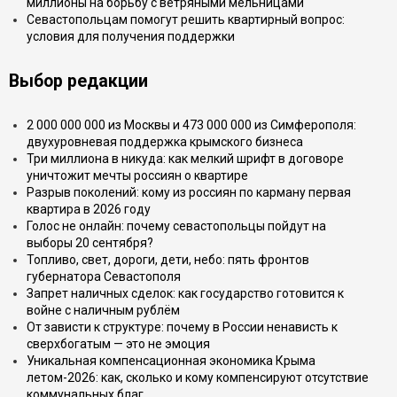
миллионы на борьбу с ветряными мельницами
Севастопольцам помогут решить квартирный вопрос:
условия для получения поддержки
Выбор редакции
2 000 000 000 из Москвы и 473 000 000 из Симферополя:
двухуровневая поддержка крымского бизнеса
Три миллиона в никуда: как мелкий шрифт в договоре
уничтожит мечты россиян о квартире
Разрыв поколений: кому из россиян по карману первая
квартира в 2026 году
Голос не онлайн: почему севастопольцы пойдут на
выборы 20 сентября?
Топливо, свет, дороги, дети, небо: пять фронтов
губернатора Севастополя
Запрет наличных сделок: как государство готовится к
войне с наличным рублём
От зависти к структуре: почему в России ненависть к
сверхбогатым — это не эмоция
Уникальная компенсационная экономика Крыма
летом-2026: как, сколько и кому компенсируют отсутствие
коммунальных благ