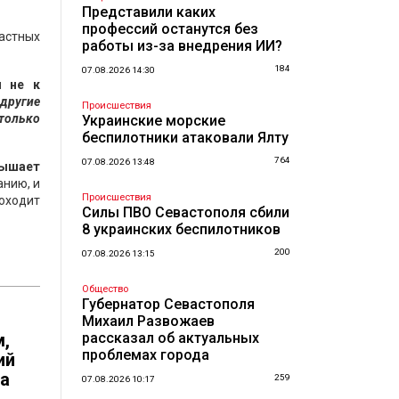
Представили каких
профессий останутся без
частных
работы из-за внедрения ИИ?
184
07.08.2026 14:30
л не к
 другие
Происшествия
 только
Украинские морские
беспилотники атаковали Ялту
764
07.08.2026 13:48
вышает
анию, и
Происшествия
роходит
Силы ПВО Севастополя сбили
8 украинских беспилотников
200
07.08.2026 13:15
Общество
Губернатор Севастополя
Михаил Развожаев
м,
рассказал об актуальных
проблемах города
ий
за
259
07.08.2026 10:17