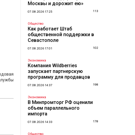
Москвы и дорожит ею»
113
07.08.2026 17:25
Общество
Как работает Штаб
общественной поддержки в
Севастополе
102
07.08.2026 17:01
Экономика
Компания Wildberries
запускает партнерскую
годовая
программу для продавцов
 службы
198
07.08.2026 14:37
Экономика
В Минпромторг РФ оценили
объем параллельного
импорта
178
07.08.2026 14:33
Общество