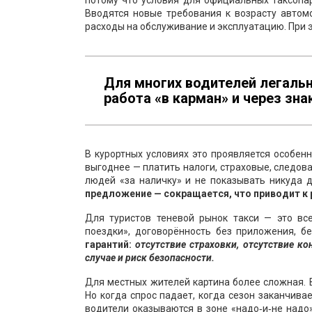
потому что условия для официальных таксопар
Вводятся новые требования к возрасту автом
расходы на обслуживание и эксплуатацию. При э
Для многих водителей легаль
работа «в карман» и через зн
В курортных условиях это проявляется особенн
выгоднее — платить налоги, страховые, следов
людей «за наличку» и не показывать никуда 
предложение — сокращается, что приводит к р
Для туристов теневой рынок такси — это вс
поездки», договорённость без приложения, б
гарантий:
отсутствие страховки, отсутствие к
случае и риск безопасности.
Для местных жителей картина более сложная. В
Но когда спрос падает, когда сезон заканчива
водители оказываются в зоне «надо‑и‑не надо