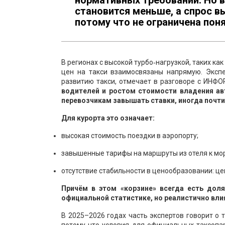
нормативных требований. Но в
становится меньше, а спрос вы
потому что не ограничена по
В регионах с высокой турбо‑нагрузкой, таких ка
цен на такси взаимосвязаны напрямую. Эксп
развитию такси, отмечает в разговоре с ИНФ
водителей и ростом стоимости владения а
перевозчикам завышать ставки, иногда почти
Для курорта это означает:
высокая стоимость поездки в аэропорту;
завышенные тарифы на маршруты из отеля к мор
отсутствие стабильности в ценообразовании: це
Причём в этом «корзине» всегда есть доля
официальной статистике, но реалистично вли
В 2025–2026 годах часть экспертов говорит о 