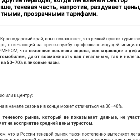
 другие периоды, когда легальный сектор
ше, теневая часть, напротив, раздувает цены
нятными, прозрачными тарифами.
к Краснодарский край, опыт показывает, что резкий приток туристов
ерт, отвечающий за пресс‑службу профсоюзно‑ищущей инициат
ОРМЕРОМ, что
сезонные всплески спроса, совпадающие с деф
втомобилем, дают возможность как легальным, так и нелег
 на 50–70% в пиковые часы.
ю или к центру;
на в начале сезона и в конце может отличаться на 30–40%.
 теневого рынка, который не показывает данные, не участ
яет на восприятие средней цены туристом.
том, что в России теневой рынок такси постепенно вытесняет лег