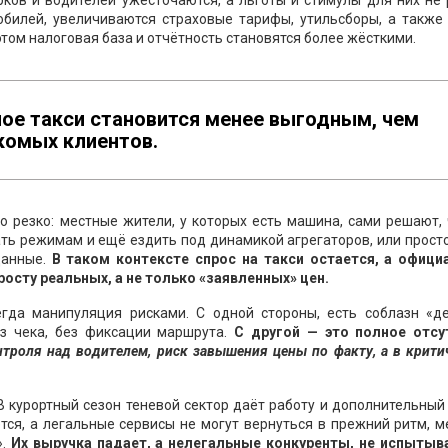
ков и водителей ужесточаются, а льготы и стимулы для них не 
обилей, увеличиваются страховые тарифы, утильсборы, а также 
том налоговая база и отчётность становятся более жёсткими.
ное такси становится менее выгодным, чем
акомых клиентов.
о резко: местные жители, у которых есть машина, сами решают,
ать режимам и ещё ездить под динамикой агрегаторов, или прост
данные.
В таком контексте спрос на такси остается, а офици
осту реальных, а не только «заявленных» цен.
егда манипуляция рисками. С одной стороны, есть соблазн «д
ез чека, без фиксации маршрута.
С другой — это полное отсу
онтроля над водителем, риск завышения цены по факту, а в крит
 курортный сезон теневой сектор даёт работу и дополнительный
ется, а легальные сервисы не могут вернуться в прежний ритм, 
».
Их выручка падает, а нелегальные конкуренты, не испыты