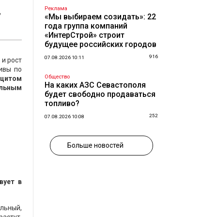
,
Реклама
«Мы выбираем созидать»: 22
года группа компаний
«ИнтерСтрой» строит
будущее российских городов
916
07.08.2026 10:11
 и рост
ивы по
Общество
ицитом
На каких АЗС Севастополя
альным
будет свободно продаваться
топливо?
252
07.08.2026 10:08
Больше новостей
вует в
альный,