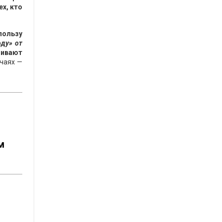
х, кто
пользу
оду» от
чивают
чаях —
м