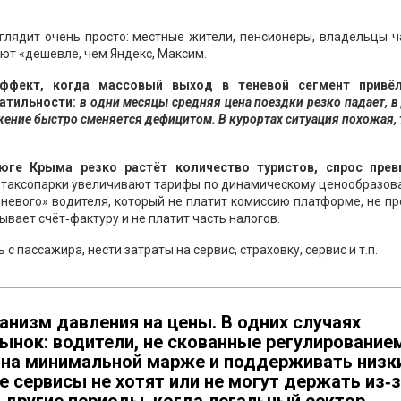
глядит очень просто: местные жители, пенсионеры, владельцы 
ют «дешевле, чем Яндекс, Максим.
эффект, когда массовый выход в теневой сегмент привё
атильности:
в одни месяцы средняя цена поездки резко падает, в
жение быстро сменяется дефицитом. В курортах ситуация похожая,
 юге Крыма резко растёт количество туристов, спрос пре
 таксопарки увеличивают тарифы по динамическому ценообразов
еневого» водителя, который не платит комиссию платформе, не п
ывает счёт‑фактуру и не платит часть налогов.
с пассажира, нести затраты на сервис, страховку, сервис и т.п.
низм давления на цены. В одних случаях
ынок: водители, не скованные регулирование
ь на минимальной марже и поддерживать низк
 сервисы не хотят или не могут держать из‑