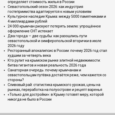
определяет стоимость жилья в России
Севастопольский сезон 2026: как индустрия
гостеприимства адаптируется к новым условиям
Культурное наследие Крыма: между 5000 памятниками и
4 миллиардами рублей
24 000 крымчан рискуют потерять землю: упрощённое
оформление СНТ истекает
Два города — две судьбы: как разошлись пути
севастопольской и симферопольской вторички в июле
2026 году
Ресторанный апокалипсис в России: почему 2026 год стал
худшим за четверть века
Кто рулит на крымском рынке элитной недвижимости:
битва гигантов и новая реальность 2026 года
Санаторная очередь: почему крымчанам и
севастопольцам путёвка достаётся реже, чем кажется со
стороны?
Сливовый рай: статистика крымского урожая, цены на
рынках, переработка на полуострове и рецепт варенья
«Только для достройки»: в Крыму готовят меру, которой
никогда не было в России