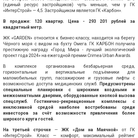
(единый ресурс застройщиков) чуть меньше, чем у ГК
«ИнтерСтрой» — 4,5. Застройщиком является ГК «Карбон».
В продаже: 120 квартир. Цена - 293 201 рублей за
квадратный метр.
ЖК «GARDEN» относится к бизнес-классу, находится на берегу
Чёрного моря с видом на бухту Омега. ГК КАРБОН получила
престижную награду «Город Мира - лучший экологический
проект года 2024» на ежегодной премии Crimea Urban Awards.
В комплексе организована безбарьерная среда,
горизонтальные и вертикальные подъёмники для
маломобильных групп, пассажирские и грузовые лифты с
возможностью доступа медицинских служб.
Предусмотрены
специальные планировки с широкими входными и
межкомнатными дверями, оборудованные кнопкой вызова
спецслужб. Гостинично-рекреационные комплексы с
инклюзивной средой наиболее востребованы среди
инвесторов за счёт возможности привлечения более
широкого круга гостей.
На третьей строчке
—
ЖК «Дом на Маячной»
от ГК
«ИнтерСтрой». Класс — комфорт, максимальный рейтинг