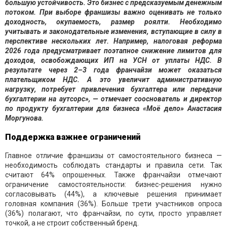
большую устойчивость. Это бизнес с предсказуемым денежным
потоком.
При выборе франшизы важно оценивать не только
доходность, окупаемость, размер роялти. Необходимо
учитывать и законодательные изменения, вступающие в силу в
перспективе нескольких лет. Например, налоговая реформа
2026 года предусматривает поэтапное снижение
лимитов для
доходов, освобождающих ИП на УСН от уплаты НДС. В
результате через 2–3 года франчайзи может оказаться
плательщиком НДС. А это увеличит административную
нагрузку, потребует привлечения бухгалтера или передачи
бухгалтерии на аутсорс», — отмечает
сооснователь и директор
по продукту бухгалтерии для бизнеса «Моё дело» Анастасия
Моргунова
.
Поддержка важнее ограничений
Главное отличие франшизы от самостоятельного бизнеса —
необходимость соблюдать стандарты и правила сети. Так
считают 64% опрошенных. Также франчайзи отмечают
ограничение самостоятельности: бизнес-решения нужно
согласовывать (44%), а ключевые решения принимает
головная компания (36%). Больше трети участников опроса
(36%) полагают, что франчайзи, по сути, просто управляет
точкой, а не строит собственный бренд.