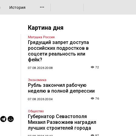
•••
с
История
Картина дня
Матушка Россия
Грядущий запрет доступа
российских подростков в
соцсети реальность или
фейк?
72
07.08.2026 20:08
Экономика
Рубль закончил рабочую
неделю в полной депрессии
76
07.08.2026 20:04
Общество
Губернатор Севастополя
Михаил Развожаев наградил
лучших строителей города
97