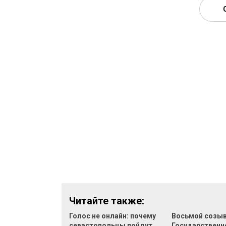
Читайте также:
Голос не онлайн: почему
Восьмой созы
севастопольцы пойдут
Государственн