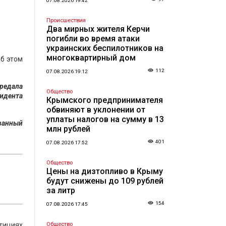
07.08.2026 19:42
Происшествия
Два мирных жителя Керчи
погибли во время атаки
украинских беспилотников на
многоквартирный дом
Об этом
112
07.08.2026 19:12
редала
Общество
зидента
Крымского предпринимателя
обвиняют в уклонении от
уплаты налогов на сумму в 13
ованный
млн рублей
401
07.08.2026 17:52
Общество
Цены на дизтопливо в Крыму
будут снижены до 109 рублей
за литр
154
07.08.2026 17:45
тициях
Общество