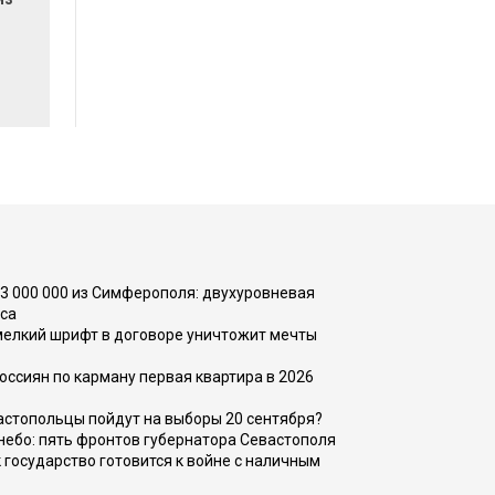
73 000 000 из Симферополя: двухуровневая
са
 мелкий шрифт в договоре уничтожит мечты
оссиян по карману первая квартира в 2026
вастопольцы пойдут на выборы 20 сентября?
, небо: пять фронтов губернатора Севастополя
 государство готовится к войне с наличным