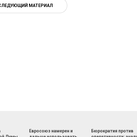
СЛЕДУЮЩИЙ МАТЕРИАЛ
в
Евросоюз намерен и
Бюрократия против
ой Думы
дальше использовать
оперативности: анал