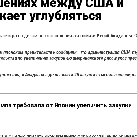
шениях между США и
жает углубляться
министра по делам восстановления экономики
Ресэй Акадзавы
. 
в японском правительстве сообщили, что администрация США пе
ельства по увеличению закупок ею американского риса в указ пре
дложения, и Акадзава в день визита 28 августа отменил запланир
мпа требовала от Японии увеличить закупки
 США с целью придать окончательную форму соглашению об инвес