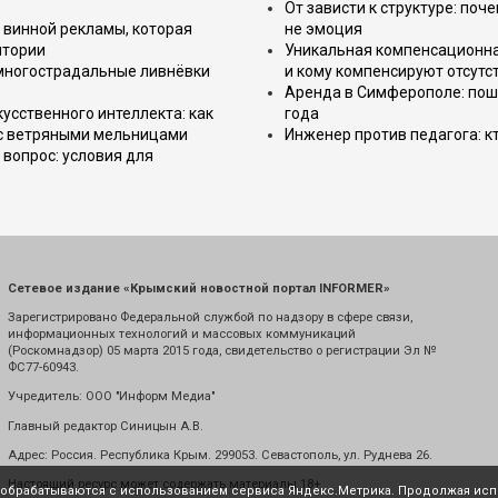
От зависти к структуре: поч
 винной рекламы, которая
не эмоция
итории
Уникальная компенсационная
 многострадальные ливнёвки
и кому компенсируют отсутс
Аренда в Симферополе: поша
усственного интеллекта: как
года
 с ветряными мельницами
Инженер против педагога: к
вопрос: условия для
Сетевое издание «Крымский новостной портал INFORMER»
Зарегистрировано Федеральной службой по надзору в сфере связи,
информационных технологий и массовых коммуникаций
(Роскомнадзор) 05 марта 2015 года, свидетельство о регистрации Эл №
ФС77-60943.
Учредитель: ООО "Информ Медиа"
Главный редактор Синицын А.В.
Адрес: Россия. Республика Крым. 299053. Севастополь, ул. Руднева 26.
Настоящий ресурс может содержать материалы 18+
е обрабатываются с использованием сервиса Яндекс.Метрика. Продолжая испо