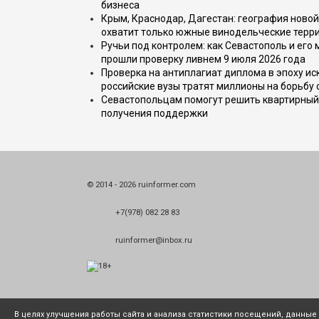
бизнеса
Крым, Краснодар, Дагестан: география новой
охватит только южные винодельческие терр
Ручьи под контролем: как Севастополь и его
прошли проверку ливнем 9 июля 2026 года
Проверка на антиплагиат диплома в эпоху иск
российские вузы тратят миллионы на борьбу
Севастопольцам помогут решить квартирный 
получения поддержки
© 2014 - 2026 ruinformer.com
+7(978) 082 28 83
ruinformer@inbox.ru
В целях улучшения работы сайта и анализа статистики посещений, данны