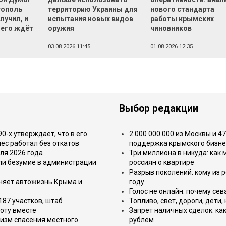
тополь
территорию Украины для
нового стандарта
лучил, и
испытания новых видов
работы крымских
чего ждёт
оружия
чиновников
03.08.2026 11:45
01.08.2026 12:35
Выбор редакции
-х утверждает, что в его
2 000 000 000 из Москвы и 4
ес работал без откатов
поддержка крымского бизне
ля 2026 года
Три миллиона в никуда: как
или безумие в администрации
россиян о квартире
Разрыв поколений: кому из р
еняет автожизнь Крыма и
году
Голос не онлайн: почему се
187 участков, штаб
Топливо, свет, дороги, дети
оту вместе
Запрет наличных сделок: как
изм спасения местного
рублём