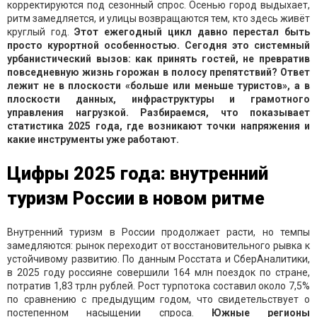
корректируются под сезонный спрос. Осенью город выдыхает,
ритм замедляется, и улицы возвращаются тем, кто здесь живёт
круглый год.
Этот ежегодный цикл давно перестал быть
просто курортной особенностью. Сегодня это системный
урбанистический вызов: как принять гостей, не превратив
повседневную жизнь горожан в полосу препятствий? Ответ
лежит не в плоскости «больше или меньше туристов», а в
плоскости данных, инфраструктуры и грамотного
управления нагрузкой. Разбираемся, что показывает
статистика 2025 года, где возникают точки напряжения и
какие инструменты уже работают.
Цифры 2025 года: внутренний
туризм России в новом ритме
Внутренний туризм в России продолжает расти, но темпы
замедляются: рынок переходит от восстановительного рывка к
устойчивому развитию. По данным Росстата и СберАналитики,
в 2025 году россияне совершили 164 млн поездок по стране,
потратив 1,83 трлн рублей. Рост турпотока составил около 7,5%
по сравнению с предыдущим годом, что свидетельствует о
постепенном насыщении спроса.
Южные регионы