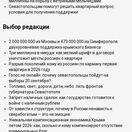
миллионы на борьбу с ветряными мельницами
Севастопольцам помогут решить квартирный вопрос:
условия для получения поддержки
Выбор редакции
2 000 000 000 из Москвы и 473 000 000 из Симферополя:
двухуровневая поддержка крымского бизнеса
Три миллиона в никуда: как мелкий шрифт в договоре
уничтожит мечты россиян о квартире
Разрыв поколений: кому из россиян по карману первая
квартира в 2026 году
Голос не онлайн: почему севастопольцы пойдут на
выборы 20 сентября?
Топливо, свет, дороги, дети, небо: пять фронтов
губернатора Севастополя
Запрет наличных сделок: как государство готовится к
войне с наличным рублём
От зависти к структуре: почему в России ненависть к
сверхбогатым — это не эмоция
Уникальная компенсационная экономика Крыма
летом-2026: как, сколько и кому компенсируют отсутствие
коммунальных благ