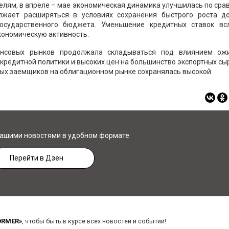
елям, в апреле – мае экономическая динамика улучшилась по ср
олжает расширяться в условиях сохранения быстрого роста до
осударственного бюджета. Уменьшение кредитных ставок вс
ономическую активность.
ансовых рынков продолжала складываться под влиянием ож
кредитной политики и высоких цен на большинство экспортных с
ных заемщиков на облигационном рынке сохранялась высокой.
нашими новостями в удобном формате
Перейти в Дзен
ORMER»
, чтобы быть в курсе всех новостей и событий!