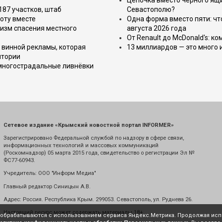
Цепочка вместо чёрного ящи
187 участков, штаб
Севастополю?
оту вместе
Одна форма вместо пяти: чт
изм спасения местного
августа 2026 года
От Renault до McDonald's: к
 винной рекламы, которая
13 миллиардов — это много 
итории
 многострадальные ливнёвки
Сетевое издание «Крымский новостной портал INFORMER»
Зарегистрировано Федеральной службой по надзору в сфере связи,
информационных технологий и массовых коммуникаций
(Роскомнадзор) 05 марта 2015 года, свидетельство о регистрации Эл №
ФС77-60943.
Учредитель: ООО "Информ Медиа"
Главный редактор Синицын А.В.
Адрес: Россия. Республика Крым. 299053. Севастополь, ул. Руднева 26.
Настоящий ресурс может содержать материалы 18+
е обрабатываются с использованием сервиса Яндекс.Метрика. Продолжая испо