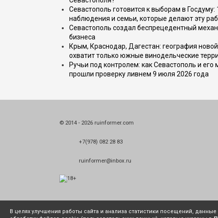
Севастополя?
Севастополь готовится к выборам в Госдуму: 
наблюдения и семьи, которые делают эту раб
Севастополь создал беспрецедентный механ
бизнеса
Крым, Краснодар, Дагестан: география новой
охватит только южные винодельческие терр
Ручьи под контролем: как Севастополь и его
прошли проверку ливнем 9 июля 2026 года
© 2014 - 2026 ruinformer.com
+7(978) 082 28 83
ruinformer@inbox.ru
В целях улучшения работы сайта и анализа статистики посещений, данны