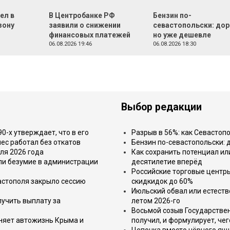
ел в
В Центробанке РФ
Бензин по-
зону
заявили о снижении
севастопольски: дор
финансовых платежей
но уже дешевле
06.08.2026 19:46
06.08.2026 18:30
Выбор редакции
-х утверждает, что в его
Разрыв в 56%: как Севастоп
ес работал без откатов
Бензин по-севастопольски: 
ля 2026 года
Как сохранить потенциал ил
или безумие в администрации
десятилетие вперёд
Российские торговые центр
астополя закрыло сессию
скидкидок до 60%
Июльский обвал или естеств
лучить выплату за
летом 2026-го
Восьмой созыв Государствен
еняет автожизнь Крыма и
получил, и формулирует, чег