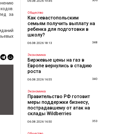
306
06.08.2026 19:46
авнению
ходов.
Общество
лед за
Как севастопольским
семьям получить выплату на
ребенка для подготовки в
иданий
школу?
ырьевых
348
06.08.2026 18:13
Экономика
Биржевые цены на газ в
Европе вернулись в стадию
роста
340
06.08.2026 16:55
Экономика
Правительство РФ готовит
меры поддержки бизнесу,
пострадавшему от атак на
склады Wildberries
353
06.08.2026 16:50
Общество