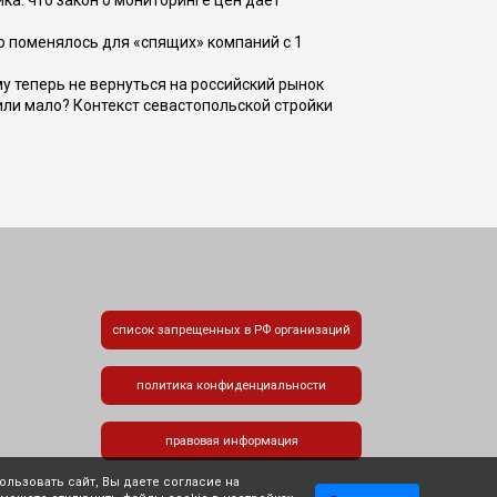
ка: что закон о мониторинге цен даёт
о поменялось для «спящих» компаний с 1
ому теперь не вернуться на российский рынок
или мало? Контекст севастопольской стройки
список запрещенных в РФ организаций
политика конфиденциальности
правовая информация
льзовать сайт, Вы даете согласие на