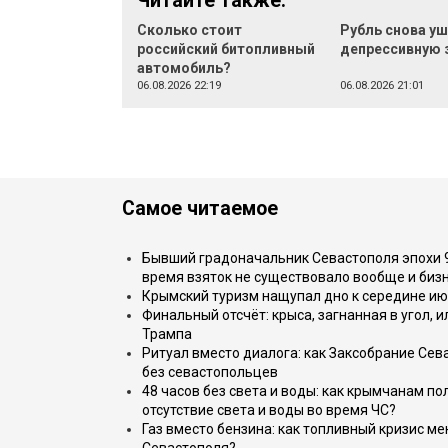
Читайте также:
Сколько стоит
Рубль снова уш
российский битопливный
депрессивную 
автомобиль?
06.08.2026 22:19
06.08.2026 21:01
Самое читаемое
Бывший градоначальник Севастополя эпохи 90
время взяток не существовало вообще и бизн
Крымский туризм нащупал дно к середине ию
Финальный отсчёт: крыса, загнанная в угол, 
Трампа
Ритуал вместо диалога: как Заксобрание Сев
без севастопольцев
48 часов без света и воды: как крымчанам по
отсутствие света и воды во время ЧС?
Газ вместо бензина: как топливный кризис м