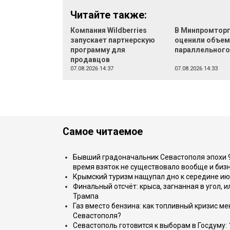
Читайте также:
Компания Wildberries
В Минпромтор
запускает партнерскую
оценили объе
программу для
параллельного
продавцов
07.08.2026 14:37
07.08.2026 14:33
Самое читаемое
Бывший градоначальник Севастополя эпохи 90
время взяток не существовало вообще и бизн
Крымский туризм нащупал дно к середине ию
Финальный отсчёт: крыса, загнанная в угол, 
Трампа
Газ вместо бензина: как топливный кризис м
Севастополя?
Севастополь готовится к выборам в Госдуму: 