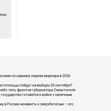
лок:
оссиян по карману первая квартира в 2026
вастопольцы пойдут на выборы 20 сентября?
, небо: пять фронтов губернатора Севастополя
 государство готовится к войне с наличным
ему в России ненависть к сверхбогатым — это