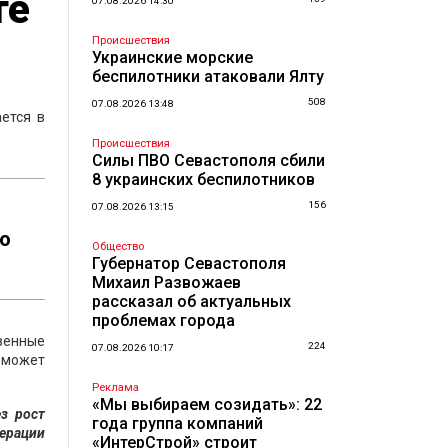
те
07.08.2026 14:30
Происшествия
Украинские морские
беспилотники атаковали Ялту
508
07.08.2026 13:48
ется в
Происшествия
Силы ПВО Севастополя сбили
8 украинских беспилотников
156
07.08.2026 13:15
ую
Общество
Губернатор Севастополя
Михаил Развожаев
рассказал об актуальных
проблемах города
венные
224
07.08.2026 10:17
о может
Реклама
«Мы выбираем созидать»: 22
з рост
года группа компаний
ерации
«ИнтерСтрой» строит