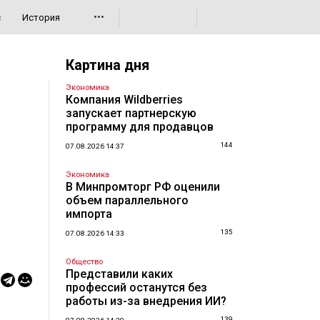
•••
с
История
Картина дня
Экономика
Компания Wildberries
запускает партнерскую
программу для продавцов
144
07.08.2026 14:37
Экономика
В Минпромторг РФ оценили
объем параллельного
импорта
135
07.08.2026 14:33
Общество
Представили каких
профессий останутся без
работы из-за внедрения ИИ?
139