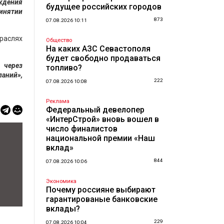
уждения
будущее российских городов
ринятии
873
07.08.2026 10:11
раслях
Общество
На каких АЗС Севастополя
будет свободно продаваться
 через
топливо?
аний»,
222
07.08.2026 10:08
Реклама
Федеральный девелопер
«ИнтерСтрой» вновь вошел в
число финалистов
национальной премии «Наш
вклад»
844
07.08.2026 10:06
Экономика
Почему россияне выбирают
гарантированые банковские
вклады?
229
07.08.2026 10:04