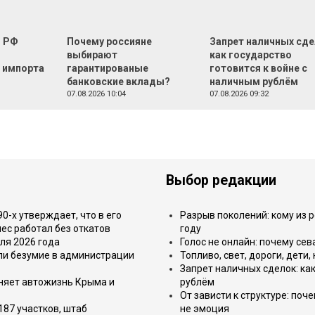
г РФ
Почему россияне
Запрет наличных сде
м
выбирают
как государство
 импорта
гарантированые
готовится к войне с
банковские вклады?
наличным рублём
07.08.2026 10:04
07.08.2026 09:32
Выбор редакции
-х утверждает, что в его
Разрыв поколений: кому из р
ес работал без откатов
году
ля 2026 года
Голос не онлайн: почему се
или безумие в администрации
Топливо, свет, дороги, дети
Запрет наличных сделок: как
еняет автожизнь Крыма и
рублём
От зависти к структуре: поч
187 участков, штаб
не эмоция