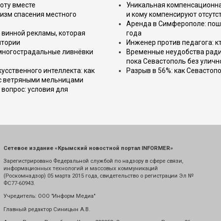
оту вместе
Уникальная компенсационная
изм спасения местного
и кому компенсируют отсутс
Аренда в Симферополе: поша
 винной рекламы, которая
года
итории
Инженер против педагога: к
 многострадальные ливнёвки
Временные неудобства ради 
пока Севастополь без уличн
усственного интеллекта: как
Разрыв в 56%: как Севастоп
 с ветряными мельницами
вопрос: условия для
Сетевое издание «Крымский новостной портал INFORMER»
Зарегистрировано Федеральной службой по надзору в сфере связи,
информационных технологий и массовых коммуникаций
(Роскомнадзор) 05 марта 2015 года, свидетельство о регистрации Эл №
ФС77-60943.
Учредитель: ООО "Информ Медиа"
Главный редактор Синицын А.В.