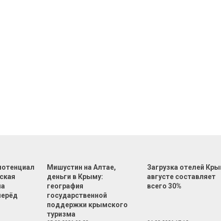
 потенциал
Мишустин на Алтае,
Загрузка отелей Кры
еская
деньги в Крыму:
августе составляет
на
география
всего 30%
перёд
государственной
поддержки крымского
туризма