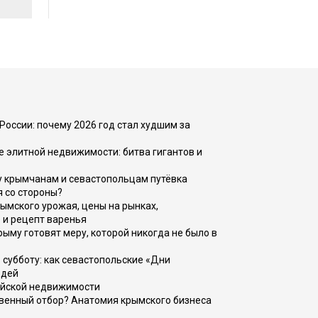
России: почему 2026 год стал худшим за
е элитной недвижимости: битва гигантов и
у крымчанам и севастопольцам путёвка
я со стороны?
рымского урожая, цены на рынках,
 и рецепт варенья
рыму готовят меру, которой никогда не было в
 субботу: как севастопольские «Дни
юдей
ийской недвижимости
венный отбор? Анатомия крымского бизнеса