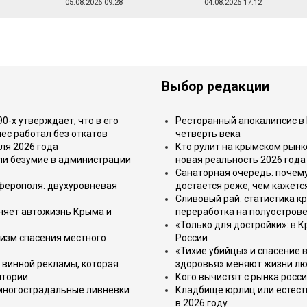
05.08.2026 09:28
04.08.2026 17:12
Выбор редакции
-х утверждает, что в его
Ресторанный апокалипсис в 
ес работал без откатов
четверть века
ля 2026 года
Кто рулит на крымском рынк
или безумие в администрации
новая реальность 2026 года
Санаторная очередь: почем
имферополя: двухуровневая
достаётся реже, чем кажетс
Сливовый рай: статистика к
еняет автожизнь Крыма и
переработка на полуострове
«Только для достройки»: в К
изм спасения местного
России
«Тихие убийцы» и спасение в
 винной рекламы, которая
здоровья» меняют жизни л
итории
Кого вычистят с рынка росс
 многострадальные ливнёвки
Кладбище юрлиц или естест
в 2026 году