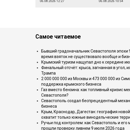
06.08.2026 12:27
06.08.2026 10:54
Самое читаемое
Бывший градоначальник Севастополя эпохи 90
время взяток не существовало вообще и бизн
Крымский туризм нащупал дно к середине ию
Финальный отсчёт: крыса, загнанная в угол, 
Трампа
2 000 000 000 из Москвы и 473 000 000 из С
поддержка крымского бизнеса
Газ вместо бензина: как топливный кризис м
Севастополя?
Севастополь создал беспрецедентный механ
бизнеса
Крым, Краснодар, Дагестан: география новой
охватит только южные винодельческие терр
Ручьи под контролем: как Севастополь и его
прошли проверку ливнем 9 июля 2026 года