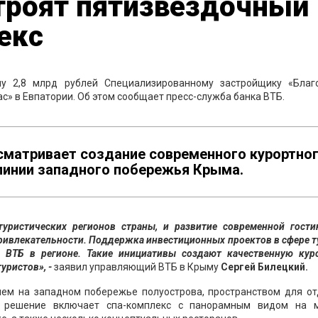
строят пятизвездочный
екс
у 2,8 млрд рублей Специализированному застройщику «Благ
с» в Евпатории. Об этом сообщает пресс-служба банка ВТБ.
усматривает создание современного курортно
 линии западного побережья Крыма.
уристических регионов страны, и развитие современной гости
ривлекательности. Поддержка инвестиционных проектов в сфере 
 ВТБ в регионе. Такие инициативы создают качественную кур
уристов», -
заявил управляющий ВТБ в Крыму
Сергей Билецкий.
ем на западном побережье полуострова, пространством для от
ое решение включает спа-комплекс с панорамным видом на 