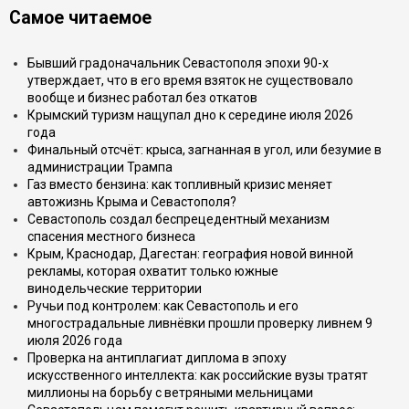
Самое читаемое
Бывший градоначальник Севастополя эпохи 90-х
утверждает, что в его время взяток не существовало
вообще и бизнес работал без откатов
Крымский туризм нащупал дно к середине июля 2026
года
Финальный отсчёт: крыса, загнанная в угол, или безумие в
администрации Трампа
Газ вместо бензина: как топливный кризис меняет
автожизнь Крыма и Севастополя?
Севастополь создал беспрецедентный механизм
спасения местного бизнеса
Крым, Краснодар, Дагестан: география новой винной
рекламы, которая охватит только южные
винодельческие территории
Ручьи под контролем: как Севастополь и его
многострадальные ливнёвки прошли проверку ливнем 9
июля 2026 года
Проверка на антиплагиат диплома в эпоху
искусственного интеллекта: как российские вузы тратят
миллионы на борьбу с ветряными мельницами