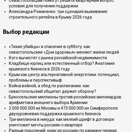
Севастопольцам помогут решить квартирный вопрос:
условия для получения поддержки
Александра Романенко: три сценария выживания
строительного ритейла в Крыму 2026 года
Выбор редакции
«Тихие убийцы» и спасение в субботу: как
севастопольские «Дни здоровья» меняют жизни людей
Кого вычистят с рынка российской недвижимости
Кладбище юрлиц или естественный отбор? Анатомия
крымского бизнеса в 2026 году
Крым как центр альтернативной энергетики: потенциал,
проблемы и перспективыф
Война войной, а обед по расписанию: как
севастопольский общепит держит оборону?
Брюссельские миллионы против российских миллиардов:
арифметика внешнего выбора Армении
2 000 000 000 из Москвы и 473 000 000 из Симферополя:
двухуровневая поддержка крымского бизнеса
Три миллиона в никуда: как мелкий шрифт в договоре
уничтожит мечты россиян о квартире
Разрыв поколений: кому из россиян по карману первая