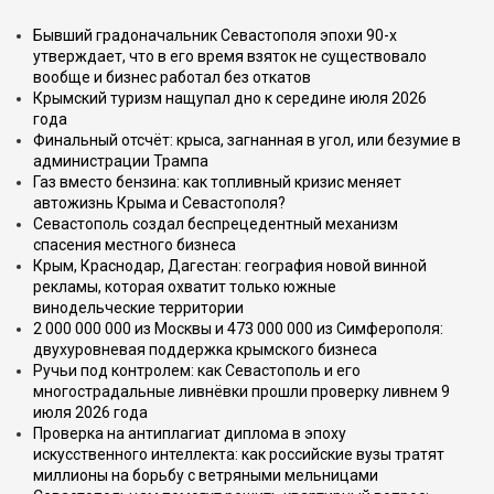
Бывший градоначальник Севастополя эпохи 90-х
утверждает, что в его время взяток не существовало
вообще и бизнес работал без откатов
Крымский туризм нащупал дно к середине июля 2026
года
Финальный отсчёт: крыса, загнанная в угол, или безумие в
администрации Трампа
Газ вместо бензина: как топливный кризис меняет
автожизнь Крыма и Севастополя?
Севастополь создал беспрецедентный механизм
спасения местного бизнеса
Крым, Краснодар, Дагестан: география новой винной
рекламы, которая охватит только южные
винодельческие территории
2 000 000 000 из Москвы и 473 000 000 из Симферополя:
двухуровневая поддержка крымского бизнеса
Ручьи под контролем: как Севастополь и его
многострадальные ливнёвки прошли проверку ливнем 9
июля 2026 года
Проверка на антиплагиат диплома в эпоху
искусственного интеллекта: как российские вузы тратят
миллионы на борьбу с ветряными мельницами