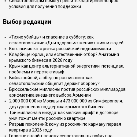
Севастопольцам помогут решить квартирный вопрос:
условия для получения поддержки
Выбор редакции
«Тихие убийцы» и спасение в субботу: как
севастопольские «Дни здоровья» меняют жизни людей
Кого вычистят с рынка российской недвижимости
Кладбище юрлиц или естественный отбор? Анатомия
крымского бизнеса в 2026 году
Крым как центр альтернативной энергетики: потенциал,
проблемы и перспективыф
Война войной, а обед по расписанию: как
севастопольский общепит держит оборону?
Брюссельские миллионы против российских миллиардов:
арифметика внешнего выбора Армении
2 000 000 000 из Москвы и 473 000 000 из Симферополя:
двухуровневая поддержка крымского бизнеса
Три миллиона в никуда: как мелкий шрифт в договоре
уничтожит мечты россиян о квартире
Разрыв поколений: кому из россиян по карману первая
квартира в 2026 году
Голос не онлайн: почему севастопольцы пойдут на