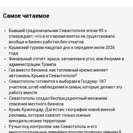
Самое читаемое
Бывший градоначальник Севастополя эпохи 90-х
утверждает, что в его время взяток не существовало
вообще и бизнес работал без откатов
Крымский туризм нащупал дно к середине июля 2026
года
Финальный отсчёт: крыса, загнанная в угол, или безумие в
администрации Трампа
Газ вместо бензина: как топливный кризис меняет
автожизнь Крыма и Севастополя?
Севастополь готовится к выборам в Госдуму: 187
участков, штаб наблюдения и семьи, которые делают эту
работу вместе
Севастополь создал беспрецедентный механизм
спасения местного бизнеса
Крым, Краснодар, Дагестан: география новой винной
рекламы, которая охватит только южные
винодельческие территории
Ручьи под контролем: как Севастополь и его
многострадальные ливнёвки прошли проверку ливнем 9