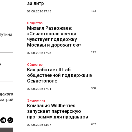
за литр
123
07.08.2026 17:45
Общество
Михаил Развожаев:
«Севастополь всегда
Путина.
чувствует поддержку
Москвы и дорожит ею»
122
07.08.2026 17:25
о
Общество
Как работает Штаб
общественной поддержки в
Севастополе
108
07.08.2026 17:01
удского
митрий
Экономика
Компания Wildberries
запускает партнерскую
программу для продавцов
207
07.08.2026 14:37