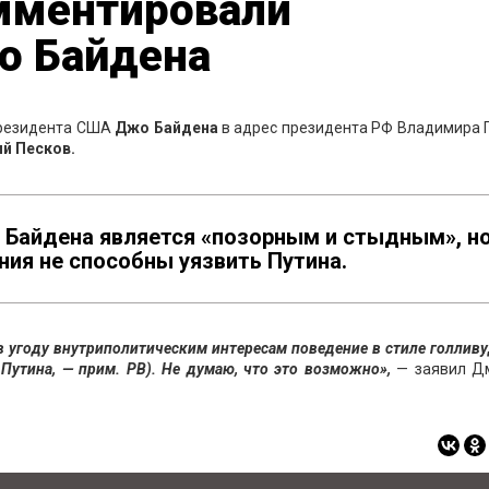
мментировали
о Байдена
президента США
Джо Байдена
в адрес президента РФ Владимира 
й Песков.
е Байдена является «позорным и стыдным», н
ия не способны уязвить Путина.
в угоду внутриполитическим интересам поведение в стиле голлив
 Путина, — прим. РВ). Не думаю, что это возможно»,
— заявил Д