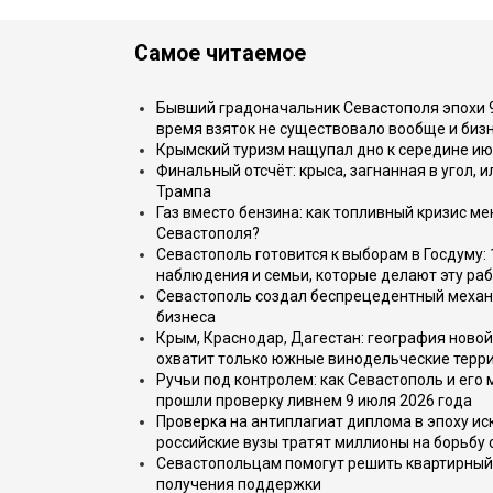
Самое читаемое
Бывший градоначальник Севастополя эпохи 90
время взяток не существовало вообще и бизн
Крымский туризм нащупал дно к середине ию
Финальный отсчёт: крыса, загнанная в угол, 
Трампа
Газ вместо бензина: как топливный кризис м
Севастополя?
Севастополь готовится к выборам в Госдуму: 
наблюдения и семьи, которые делают эту раб
Севастополь создал беспрецедентный механ
бизнеса
Крым, Краснодар, Дагестан: география новой
охватит только южные винодельческие терр
Ручьи под контролем: как Севастополь и его
прошли проверку ливнем 9 июля 2026 года
Проверка на антиплагиат диплома в эпоху иск
российские вузы тратят миллионы на борьбу
Севастопольцам помогут решить квартирный 
получения поддержки