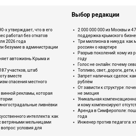
Выбор редакции
-х утверждает, что в его
2 000 000 000 из Москвы и 4
ес работал без откатов
поддержка крымского бизне
ля 2026 года
Три миллиона в никуда: как
или безумие в администрации
россиян о квартире
Разрыв поколений: кому из р
еняет автожизнь Крыма и
году
Голос не онлайн: почему се
187 участков, штаб
Топливо, свет, дороги, дети
оту вместе
Запрет наличных сделок: как
изм спасения местного
рублём
От зависти к структуре: поч
 винной рекламы, которая
не эмоция
итории
Уникальная компенсационная
 многострадальные ливнёвки
и кому компенсируют отсутс
Аренда в Симферополе: поша
усственного интеллекта: как
года
 с ветряными мельницами
Инженер против педагога: к
вопрос: условия для