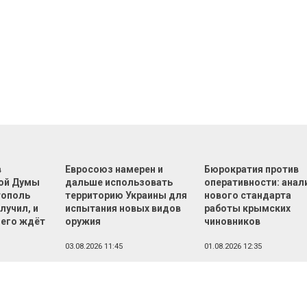
в
Евросоюз намерен и
Бюрократия против
ой Думы
дальше использовать
оперативности: анал
тополь
территорию Украины для
нового стандарта
лучил, и
испытания новых видов
работы крымских
чего ждёт
оружия
чиновников
03.08.2026 11:45
01.08.2026 12:35