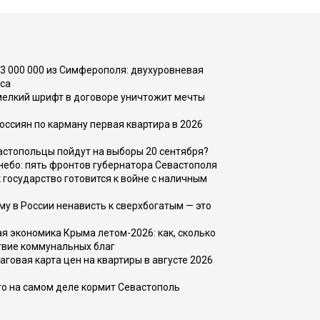
73 000 000 из Симферополя: двухуровневая
са
 мелкий шрифт в договоре уничтожит мечты
оссиян по карману первая квартира в 2026
вастопольцы пойдут на выборы 20 сентября?
, небо: пять фронтов губернатора Севастополя
 государство готовится к войне с наличным
ему в России ненависть к сверхбогатым — это
 экономика Крыма летом-2026: как, сколько
твие коммунальных благ
говая карта цен на квартиры в августе 2026
то на самом деле кормит Севастополь