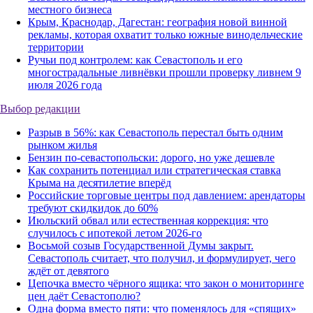
местного бизнеса
Крым, Краснодар, Дагестан: география новой винной
рекламы, которая охватит только южные винодельческие
территории
Ручьи под контролем: как Севастополь и его
многострадальные ливнёвки прошли проверку ливнем 9
июля 2026 года
Выбор редакции
Разрыв в 56%: как Севастополь перестал быть одним
рынком жилья
Бензин по-севастопольски: дорого, но уже дешевле
Как сохранить потенциал или стратегическая ставка
Крыма на десятилетие вперёд
Российские торговые центры под давлением: арендаторы
требуют скидкидок до 60%
Июльский обвал или естественная коррекция: что
случилось с ипотекой летом 2026-го
Восьмой созыв Государственной Думы закрыт.
Севастополь считает, что получил, и формулирует, чего
ждёт от девятого
Цепочка вместо чёрного ящика: что закон о мониторинге
цен даёт Севастополю?
Одна форма вместо пяти: что поменялось для «спящих»