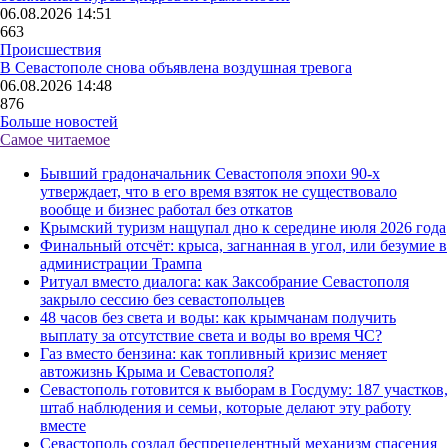
06.08.2026 14:51
663
Происшествия
В Севастополе снова объявлена воздушная тревога
06.08.2026 14:48
876
Больше новостей
Самое читаемое
Бывший градоначальник Севастополя эпохи 90-х
утверждает, что в его время взяток не существовало
вообще и бизнес работал без откатов
Крымский туризм нащупал дно к середине июля 2026 года
Финальный отсчёт: крыса, загнанная в угол, или безумие в
администрации Трампа
Ритуал вместо диалога: как Заксобрание Севастополя
закрыло сессию без севастопольцев
48 часов без света и воды: как крымчанам получить
выплату за отсутствие света и воды во время ЧС?
Газ вместо бензина: как топливный кризис меняет
автожизнь Крыма и Севастополя?
Севастополь готовится к выборам в Госдуму: 187 участков,
штаб наблюдения и семьи, которые делают эту работу
вместе
Севастополь создал беспрецедентный механизм спасения