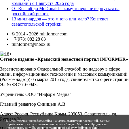
компаний с 1 августа 2026 года
От Renault до McDonald's: кому теперь не вернуться на
российский рынок
13 миллиардов — это много или мало? Контекст
севастопольской стройки
© 2014 - 2026 ruinformer.com
+7(978) 082 28 83
ruinformer@inbox.ru
Сетевое издание «Крымский новостной портал INFORMER»
Зарегистрировано Федеральной службой по надзору в сфере
связи, информационных технологий и массовых коммуникаций
(Роскомнадзор) 05 марта 2015 года, свидетельство о регистрации
Эл № ФС77-60943.
Учредитель: ООО "Информ Медиа"
Главный редактор Синицын А.В.
Адрес: Россия. Республика Крым. 299053. Севастополь, ул.
Руднева 26.
В целях улучшения работы сайта и анализа статистики посещений, данные
обрабатываются с использованием сервиса Яндекс.Метрика. Продолжая
использовать сайт, Вы даете согласие на обработку файлов cookie
Настоящий ресурс может содержать материалы 18+