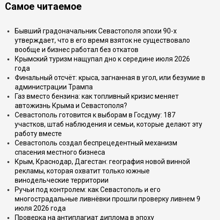
Самое читаемое
Бывший градоначальник Севастополя эпохи 90-х
утверждает, что в его время взяток не существовало
вообще и бизнес работал без откатов
Крымский туризм нащупал дно к середине июля 2026
года
Финальный отсчёт: крыса, загнанная в угол, или безумие в
администрации Трампа
Газ вместо бензина: как топливный кризис меняет
автожизнь Крыма и Севастополя?
Севастополь готовится к выборам в Госдуму: 187
участков, штаб наблюдения и семьи, которые делают эту
работу вместе
Севастополь создал беспрецедентный механизм
спасения местного бизнеса
Крым, Краснодар, Дагестан: география новой винной
рекламы, которая охватит только южные
винодельческие территории
Ручьи под контролем: как Севастополь и его
многострадальные ливнёвки прошли проверку ливнем 9
июля 2026 года
Проверка на антиплагиат диплома в эпоху