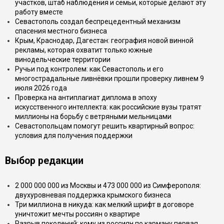
участков, штаб наблюдения и семьи, которые делают эту
работу вместе
Севастополь создал беспрецедентный механизм
спасения местного бизнеса
Крым, Краснодар, Дагестан: география новой винной
рекламы, которая охватит только южные
винодельческие территории
Ручьи под контролем: как Севастополь и его
многострадальные ливнёвки прошли проверку ливнем 9
июля 2026 года
Проверка на антиплагиат диплома в эпоху
искусственного интеллекта: как российские вузы тратят
миллионы на борьбу с ветряными мельницами
Севастопольцам помогут решить квартирный вопрос:
условия для получения поддержки
Выбор редакции
2 000 000 000 из Москвы и 473 000 000 из Симферополя:
двухуровневая поддержка крымского бизнеса
Три миллиона в никуда: как мелкий шрифт в договоре
уничтожит мечты россиян о квартире
Разрыв поколений: кому из россиян по карману первая